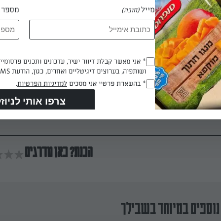
מייל
מספר ט
(חובה)
ור מחממים כפית שמן זית במחבת על אש גבוהה. כשהמחבת חמה מוסיפ
ך השגחה צמודה (במידת הצורך מנמיכים את האש) עד שמחציתם מנתר
ם מן האש ומעבירים מיד לצלחת עמוקה, מרופדת בנייר סופג.
Opt_In
* אני מאשר קבלת דיוור ישיר, עדכונים ותכנים פרסומי
ושותפיה, בערוצים דיגיטליים ואחרים, כגון, הודעת SMS וואטסאפ, מייל
(חובה)
RegulationsApproved
* בהשארת פרטיי אני מסכים
למדיניות הפרטיות
.
(חובה)
ת הלפת בצלחת הגשה יפה. מפזרים פירורי גבינה בולגרית מעודנת, גרע
יה קצוצה – ומגישים.
הכנת? כאן מדרגים
נוספים במיוחד בשבילך