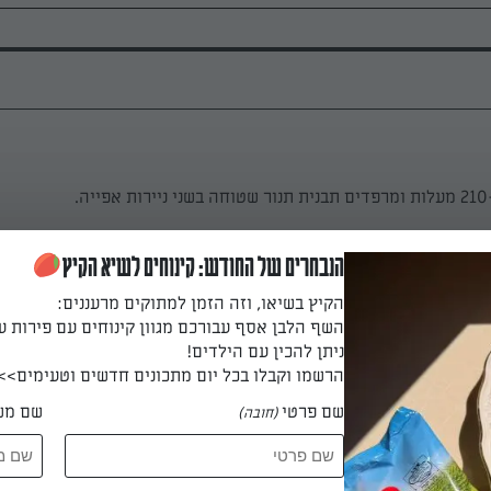
.
הנבחרים של החודש: קינוחים לשיא הקיץ
ות, שוטפים ופורסים דק. מסדרים את הפרוסות בשכבה אחת בתבנית 
הקיץ בשיאו, וזה הזמן למתוקים מרעננים:
נייר, מזלפים 2 כפות שמן זית ובוזקים מעט מלח אטלנטי ופלפל שחור גרוס. במידה ונו
השף הלבן אסף עבורכם מגוון קינוחים עם פירות ע
ית נוספת (אך אופים כל תבנית לחוד). כשהתנור חם מכניסים את התבנ
ניתן להכין עם הילדים!
הרשמו וקבלו בכל יום מתכונים חדשים וטעימים>>
שם פרטי
שם מש
(חובה)
 דקות