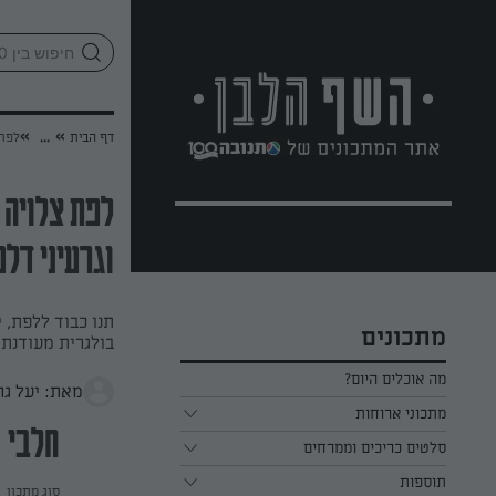
לג
אזור
וכן
חתון
»
»
דף הבית
...
לפת 
לפת צלויה 
וגרעיני דלע
תנו כבוד ללפת, 
מתכונים
בולגרית מעודנת 
מה אוכלים היום?
מאת: יעל גר
מתכוני ארוחות
חלבי
ארוחת בוקר
סלטים כריכים וממרחים
תוספות
ארוחת צהריים
כל הסלטים כריכים וממרחים
סוג מתכון