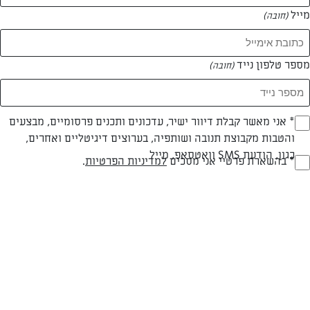
מייל
(חובה)
מספר טלפון נייד
(חובה)
Opt_I
* אני מאשר קבלת דיוור ישיר, עדכונים ותכנים פרסומיים, מבצעים
עד 20 דק
קלה
והטבות מקבוצת תנובה ושותפיה, בערוצים דיגיטליים ואחרים,
(חובה)
כגון, הודעת SMS וואטסאפ, מייל
זמן הכנה
רמת מיומנות
RegulationsApprove
* בהשארת פרטיי אני מסכים
למדיניות הפרטיות
.
(חובה)
המרכיבים ל 6 מנות:
1 גזר גדול
1 קישוא גדול