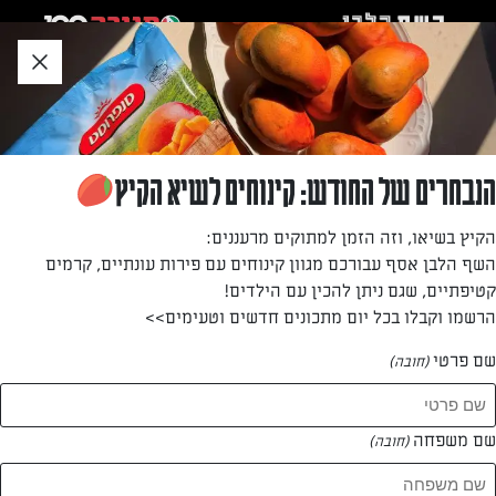
לג
אזור
וכן
חתון
»
»
דף הבית
...
ירקות מוקפצים
ירקות מוקפצים
הנבחרים של החודש: קינוחים לשיא הקיץ
מנת ירקות מוקפצים קלה להכנה
הקיץ בשיאו, וזה הזמן למתוקים מרעננים:
השף הלבן אסף עבורכם מגוון קינוחים עם פירות עונתיים, קרמים
מאת: אלינור גריגוריאן
קטיפתיים, שגם ניתן להכין עם הילדים!
הרשמו וקבלו בכל יום מתכונים חדשים וטעימים>>
שם פרטי
(חובה)
שם משפחה
(חובה)