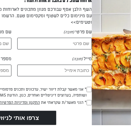
ארוחה שמכינים בתבנית אחת ולתנור!
השף הלבן אסף עבורכם מגוון מתכונים לארוחות 
 להבה נמוכה במשך 10 דקות.
עם מינימום כלים לשטוף ומקסימום טעם. הרשמו ו
וטעימים>>
 דקות
שם פרטי
שם מש
(חובה)
מייל
מספר ט
(חובה)
מוסיפים את האורז ומערבבים מעל להבה בינונית במשך 2 דקות. מוסיפים את היין
היין נספג באורז. מוסיפים ½ כוס ציר ומבשלים תוך ערבוב בכף עץ מע
ד שהנוזלים נספגים באורז (כדי לשמור על חום הציר מחממים אותו בסי
ריזוטו). מוסיפים עוד ½ כוס ציר וממשיכים לבשל תוך ערבוב תכוף עד 
וסיפים את חצי הכוס הבאה וממשיכים לבשל ולערבב. אם הציר נגמר והא
* אני מאשר קבלת דיוור ישיר, עדכונים ותכנים פרסומי
(חובה)
ושותפיה, בערוצים דיגיטליים ואחרים, כגון, הודעת SMS וואטסאפ, מייל
, מוסיפים מהמים הרותחים. מתבלים במלח ובפלפל במחצית השנייה של 
* הנני מאשר/ת שקראתי את
התקנון ומדיניות הפרטיות
(חובה)
וכן כשגרגרי האורז רכים אבל עדיין מוצקים לנגיסה (לא דייסתיים).
 דקות