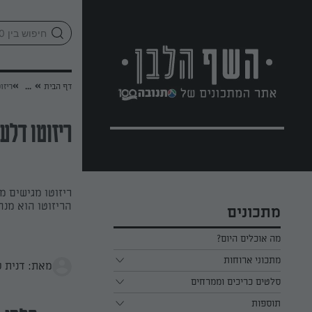
לג
אזור
וכן
חתון
»
»
דף הבית
...
ריזו
ריזוטו דלע
ריזוטו מגישים מ
הריזוטו הוא מנ
מתכונים
מה אוכלים היום?
מתכוני ארוחות
מאת: דנית ס
ארוחת בוקר
סלטים כריכים וממרחים
תוספות
ארוחת צהריים
כל הסלטים כריכים וממרחים