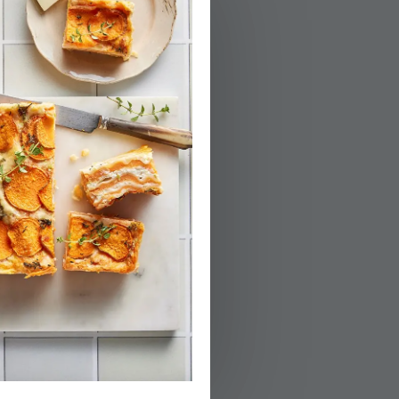
מכסים ומבשלים מעל
הפעלת טיימר 3
02.
ומבשלים עד שכל 
בינונית־נמוכה ע
נמוכה לצד סיר ה
נספגים באורז. מ
איננו מבושל דיו
דקות. הריזוטו מ
הפעלת טיימר 2