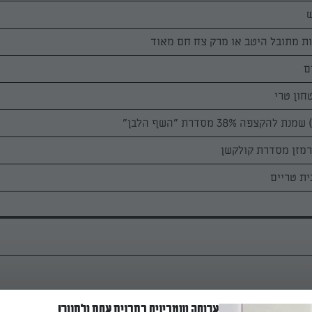
ש
חון טרי
קולפים את הדלעת וחותכים לרצועות בעובי 1 ס"מ וברוחב 3-2 ס"מ