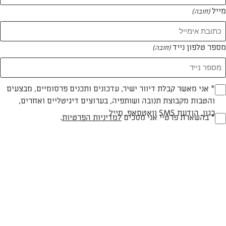
מייל
(חובה)
מספר טלפון נייד
(חובה)
צילום: יהודה סלומון
עיצוב: יהודה סלומון
Opt_I
* אני מאשר קבלת דיוור ישיר, עדכונים ותכנים פרסומיים, מבצעים
והטבות מקבוצת תנובה ושותפיה, בערוצים דיגיטליים ואחרים,
(חובה)
פרווה
עד 20 דק
בינונית
כגון, הודעת SMS וואטסאפ, מייל
RegulationsApprove
* בהשארת פרטיי אני מסכים
למדיניות הפרטיות
.
סוג מתכון
זמן הכנה
רמת מיומנות
(חובה)
המרכיבים ל 6 מנות:
5 כפות (75 מ"ל) מים