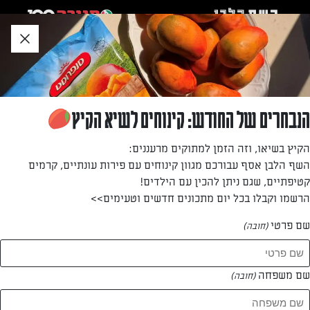
לג
אזור
וכן
חתון
»
»
דף הבית
...
פנקוטה קוקוס ומנגו
פנקוטה קוקוס ומנגו
הנבחרים של החודש: קינוחים לשיא הקיץ
קינוח פרווה מהודר וחגיגי, שמתאים לסיום ארוחה חגיגית
הקיץ בשיאו, וזה הזמן למתוקים מרעננים:
השף הלבן אסף עבורכם מגוון קינוחים עם פירות עונתיים, קרמים
מאת: דנית סלומון
קטיפתיים, שגם ניתן להכין עם הילדים!
הרשמו וקבלו בכל יום מתכונים חדשים וטעימים>>
שם פרטי
(חובה)
שם משפחה
(חובה)