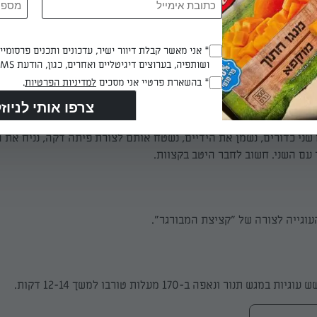
שעה במקרר.
Opt_In
* אני מאשר קבלת דיוור ישיר, עדכונים ותכנים פרסומי
ושותפיה, בערוצים דיגיטליים ואחרים, כגון, הודעת SMS וואטסאפ, מייל
(חובה)
כדורים של 45 גרם.
RegulationsApproved
* בהשארת פרטיי אני מסכים
למדיניות הפרטיות
.
(חובה)
שני כדורים, נשמן את הידיים, נשטח אותם לצורת פיתה דקה, נניח את ה
עם השני. חשוב לחבר היטב בקצוות.
וגייה לצורה של "קציצת המבורגר".
ש תנור ונאפה ב-170 מעלות טורבו למשך 12-14 דקות.