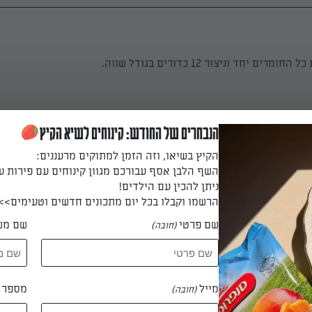
ים יחד וניצור 12 כדורים בגודל שווה.
גיות, בקערה נערבב היטב חמאה רכה, סוכר חום כהה, סוכר לבן ומלח.
הנבחרים של החודש: קינוחים לשיא הקיץ
הקיץ בשיאו, וזה הזמן למתוקים מרעננים:
השף הלבן אסף עבורכם מגוון קינוחים עם פירות ע
ניתן להכין עם הילדים!
 ונאחד.
הרשמו וקבלו בכל יום מתכונים חדשים וטעימים>>
שם פרטי
שם מש
(חובה)
והסודה ונאחד.
מייל
מספר ט
(חובה)