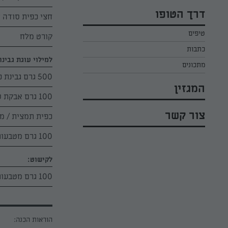
כל הקינוחים לפסח
אפרת ליכטנשטט
דרך הטופו
חצי כפית סודה 
סלטים לפסח
קארין בנולול
טיפים
עוגיות לפסח
קורט מלח
מירי כהן
כתבות
רובי מיכאל
למילוי עוגת גבינה
מתכונים
500 גרם גבינת כנען של תנובה
המגזין
100 גרם אבקת סוכר
צור קשר
כפית תמצית / מח
100 גרם מטבעות שוקולד לבן
לקישוט:
100 גרם מטבעות שוקולד לבן
הוראות הכנה: