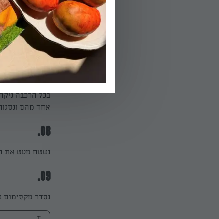
נקרר את הבצק כ
06.
לאחר הקירור נשקול 
07.
בכל הרכבה ניקח 
אחד מהם ונסגור 
08.
נשטח מעט את הע
09.
נסדר מקסימום שש עוגיות במג