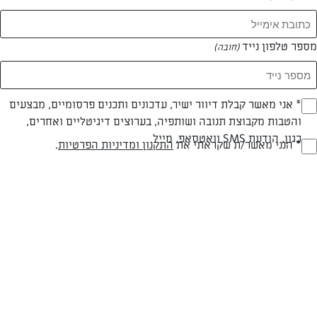
מספר טלפון נייד
(חובה)
* אני מאשר קבלת דיוור ישיר, עדכונים ותכנים פרסומיים, מבצעים
(חובה)
והטבות מקבוצת תנובה ושותפיה, בערוצים דיגיטליים ואחרים,
כגון, הודעת SMS וואטסאפ, מייל
* הנני מאשר/ת שקראתי את
התקנון ומדיניות הפרטיות
.
(חובה)
פרווה
עד 20 דק
בינונית
סוג מתכון
זמן הכנה
רמת מיומנות
המרכיבים ל 30 מנות:
כוס שמן