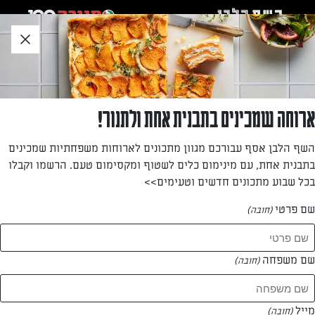
לג
אזור
וכן
חתון
»
»
דף הבית
...
עוגיות מרוקאיות במכונה
עוגיות מרוקאיות במכונה
ארוחה שמכינים בתבנית אחת ולתנור!
עוגיות מרוקאיות מפנקות שלא תרצו להפסיק לאכול
השף הלבן אסף עבורכם מגוון מתכונים לארוחות משפחתיות שמכינים
בתבנית אחת, עם מינימום כלים לשטוף ומקסימום טעם. הרשמו וקבלו
מאת: עורך השף הלבן
בכל שבוע מתכונים חדשים וטעימים>>
שם פרטי
(חובה)
שם משפחה
(חובה)
מייל
(חובה)