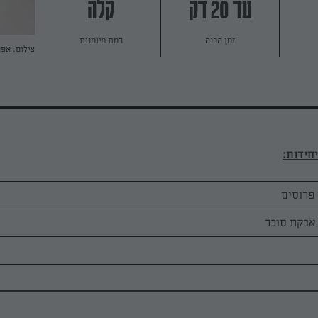
עד 20 דק
קלה
זמן הכנה
רמת מיומנות
צילום: אפ