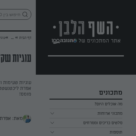
לג
אזור
וכן
חתון
»
»
דף הבית
...
עוגי
עוגיות שקד
עוגיות טעימות ו
אפרת ליכטנשטט 
מתכונים
מומס!
מה אוכלים היום?
מתכוני ארוחות
מאת: אפרת 
ארוחת בוקר
סלטים כריכים וממרחים
תוספות
ארוחת צהריים
כל הסלטים כריכים וממרחים