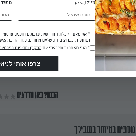
מייל
מספר ט
(חובה)
 דקות
* אני מאשר קבלת דיוור ישיר, עדכונים ותכנים פרסומי
(חובה)
ושותפיה, בערוצים דיגיטליים ואחרים, כגון, הודעת SMS וואטסאפ, מייל
העוגיות משחימות במהירות. מצננים לטמפרטורת החדר.
* הנני מאשר/ת שקראתי את
התקנון ומדיניות הפרטיות
(חובה)
ר לשדרג ע״י מריחת שוקולד מומס על החלק התחתון של העוגיות.
הכנת? כאן מדרגים
נוספים במיוחד בשבילך