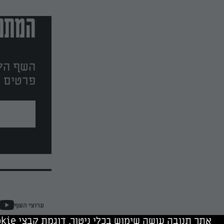
המתכו
השף הלב
פרטים ו
ערוצי השף
אתר תנובה עושה שימוש בכלי ניטור, דוגמת קבצי cookie, של תנובה ושל צדד שלישי. המשך גלישה מהווה הסכמה לשימוש בכלים אלה.