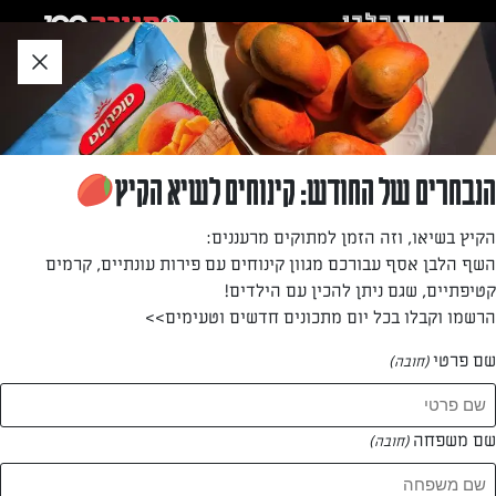
לג
אזור
וכן
חתון
»
»
דף הבית
...
עוגיות חמאת בוטנים, פטל ושוקולד לבן
עוגיות חמאת בוטנים, פטל ושוקולד לבן
הנבחרים של החודש: קינוחים לשיא הקיץ
בצק פריך על בסיס חמאה וחמאת בוטנים בציפוי קונפיטורה פטל,
הקיץ בשיאו, וזה הזמן למתוקים מרעננים:
גנאש שוקולד לבן ומזרה סוכריות צבעוניות.
השף הלבן אסף עבורכם מגוון קינוחים עם פירות עונתיים, קרמים
קטיפתיים, שגם ניתן להכין עם הילדים!
מאת: דנית סלומון
הרשמו וקבלו בכל יום מתכונים חדשים וטעימים>>
שם פרטי
(חובה)
שם משפחה
(חובה)