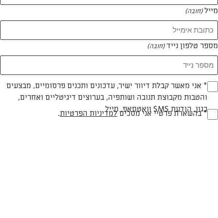
מייל
(חובה)
מספר טלפון נייד
(חובה)
צילום: יהודה סלומון
עיצוב: יהודה סלומון
Opt_I
* אני מאשר קבלת דיוור ישיר, עדכונים ותכנים פרסומיים, מבצעים
והטבות מקבוצת תנובה ושותפיה, בערוצים דיגיטליים ואחרים,
(חובה)
כגון, הודעת SMS וואטסאפ, מייל
חלבי
עד 40 דק
קלה
RegulationsApprove
* בהשארת פרטיי אני מסכים
למדיניות הפרטיות
.
(חובה)
סוג מתכון
זמן הכנה
רמת מיומנות
המרכיבים ל 40 יחידות:
לבסיס: