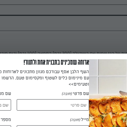
ים את השוקולד [200 גרם] החמאה [100 גרם] וכוס סוכר.
ארוחה שמכינים בתבנית אחת ולתנור!
השף הלבן אסף עבורכם מגוון מתכונים לארוחות 
עם מינימום כלים לשטוף ומקסימום טעם. הרשמו ו
 גז] ושהשוקולד והחמאה נמסים שמים את הסיר בקערה עם המים הקרי
וטעימים>>
שוב!!!) פושרת.
שם פרטי
שם מש
(חובה)
וסיפים את ה4 ביצים אחד אחרי השניה ולהוסיף את הקמח בהדרגה [לדוגמה קמח+
וס קמח נגמרת]
מייל
מספר ט
(חובה)