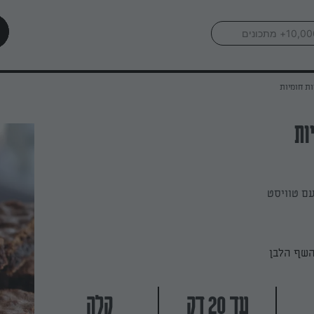
ות חומיות
ות
עם טוויסט
השף הלבן
עד 20 דק
קלה