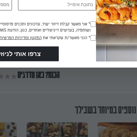
ובת לתוך המנג'טים עם כף או כפית, לאחר שמסיימים מכניסים לתנור
* אני מאשר קבלת דיוור ישיר, עדכונים ותכנים פרסומי
(חובה)
ושותפיה, בערוצים דיגיטליים ואחרים, כגון, הודעת SMS וואטסאפ, מייל
* הנני מאשר/ת שקראתי את
התקנון ומדיניות הפרטיות
(חובה)
 דקות
הכנת? כאן מדרגים
נוספים במיוחד בשבילך