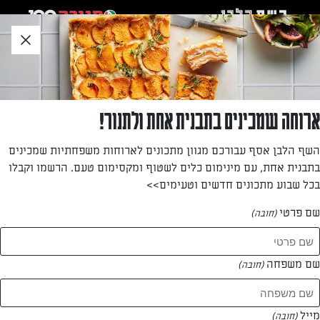
לג
אזור
וכן
חתון
»
»
דף הבית
...
בלונדיז רחת־לוקום ופקאנים
בלונדיז רחת־לוקום ופקאנים
ארוחה שמכינים בתבנית אחת ולתנור!
חיתוכיות צבעוניות טעימות, שיישמרו לאורך זמן אם תאחסנו
השף הלבן אסף עבורכם מגוון מתכונים לארוחות משפחתיות שמכינים
אותן בקופסה אטומה במקרר
בתבנית אחת, עם מינימום כלים לשטוף ומקסימום טעם. הרשמו וקבלו
בכל שבוע מתכונים חדשים וטעימים>>
מאת: דנית סלומון
שם פרטי
(חובה)
שם משפחה
(חובה)
מייל
(חובה)