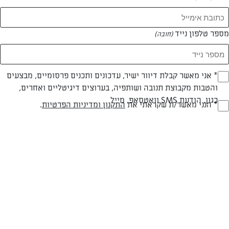
מספר טלפון נייד
(חובה)
* אני מאשר קבלת דיוור ישיר, עדכונים ותכנים פרסומיים, מבצעים
(חובה)
צילום: יהודה סלומון
עיצוב: יהודה סלומון
והטבות מקבוצת תנובה ושותפיה, בערוצים דיגיטליים ואחרים,
כגון, הודעת SMS וואטסאפ, מייל
* הנני מאשר/ת שקראתי את
התקנון ומדיניות הפרטיות
.
(חובה)
חלבי
עד 20 דק
קלה
סוג מתכון
זמן הכנה
רמת מיומנות
המרכיבים ל 12:
100 גרם חמאת "תנובה" חתוכה לקוביות