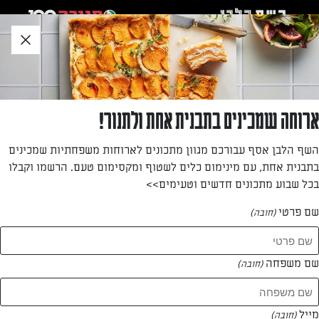
לג
אזור
וכן
חתון
»
»
דף הבית
...
אצבעות שקדים, תמרים ושוקולד
אצבעות שקדים, תמרים ושוקולד
ארוחה שמכינים בתבנית אחת ולתנור!
חיתוכיות טעימות בטירוף. בסיס שקדים פריך, שכבה רכה ועשירה
השף הלבן אסף עבורכם מגוון מתכונים לארוחות משפחתיות שמכינים
של קרם שמנת, תמרים ושוקולד ופרוסות שקדים לעיטור.
בתבנית אחת, עם מינימום כלים לשטוף ומקסימום טעם. הרשמו וקבלו
בכל שבוע מתכונים חדשים וטעימים>>
מאת: דנית סלומון
שם פרטי
(חובה)
שם משפחה
(חובה)
מייל
(חובה)