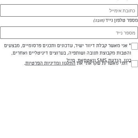
מספר טלפון נייד
(חובה)
* אני מאשר קבלת דיוור ישיר, עדכונים ותכנים פרסומיים, מבצעים
(חובה)
צילום: יהודה סלומון
עיצוב: יהודה סלומון
והטבות מקבוצת תנובה ושותפיה, בערוצים דיגיטליים ואחרים,
כגון, הודעת SMS וואטסאפ, מייל
* הנני מאשר/ת שקראתי את
התקנון ומדיניות הפרטיות
.
(חובה)
פרווה
עד 20 דק
קלה
סוג מתכון
זמן הכנה
רמת מיומנות
המרכיבים ל 12:
לבסיס: