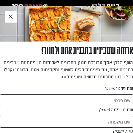
לג
אזור
וכן
חתון
»
»
דף הבית
...
עוגות אישיות של שוקולד ודובדבנים
עוגות אישיות של שוקולד ודובדבנים
ארוחה שמכינים בתבנית אחת ולתנור!
חוגגים את ט"ו באב עם מתכון לעוגות שוקולד קטנות, מפנקות
השף הלבן אסף עבורכם מגוון מתכונים לארוחות משפחתיות שמכינים
ורומנטיות
בתבנית אחת, עם מינימום כלים לשטוף ומקסימום טעם. הרשמו וקבלו
בכל שבוע מתכונים חדשים וטעימים>>
מאת: עורך השף הלבן
שם פרטי
(חובה)
שם משפחה
(חובה)
מייל
(חובה)