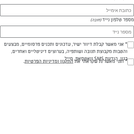
מספר טלפון נייד
(חובה)
* אני מאשר קבלת דיוור ישיר, עדכונים ותכנים פרסומיים, מבצעים
(חובה)
והטבות מקבוצת תנובה ושותפיה, בערוצים דיגיטליים ואחרים,
כגון, הודעת SMS וואטסאפ, מייל
חלבי
עד 20 דק
קלה
* הנני מאשר/ת שקראתי את
התקנון ומדיניות הפרטיות
.
(חובה)
סוג מתכון
זמן הכנה
רמת מיומנות
המרכיבים ל 16:
1 שקית דובדבן מתוק מוקפא "סנפרוסט" (300 גרם)