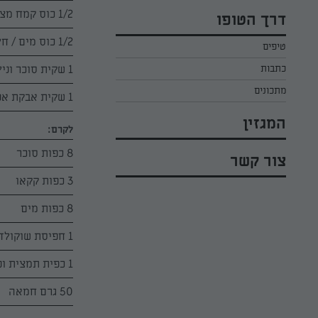
כל הקינוחים לפסח
אפרת ליכטנשטט
1/2 כוס קמח מצה
דרך הטופו
סלטים לפסח
קארין בנולול
1/2 כוס מים / חלב
טיפים
עוגיות לפסח
מירי כהן
1 שקית סוכר וניל
כתבות
רובי מיכאל
מתכונים
1 שקית אבקת אפיה
המגזין
לקרם:
8 כפות סוכר
צור קשר
3 כפות קקאו
8 כפות מים
1 חפיסת שוקולד מריר
1 כפית תמצית וניל
50 גרם חמאה