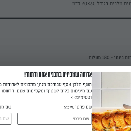
ת מלבית בגודל 20X30 ס"מ
י - 180 מעלות.
ארוחה שמכינים בתבנית אחת ולתנור!
השף הלבן אסף עבורכם מגוון מתכונים לארוחות 
צים לחלמונים וחלבונים בשתי קערות. מוסיפים לקערה עם החלמונים א
עם מינימום כלים לשטוף ומקסימום טעם. הרשמו ו
 היטב.
וטעימים>>
שם פרטי
שם מש
(חובה)
 החלמונים את הקקאו, קמח תפוחי האדמה, קמח המצה, המים, סוכר הו
 טוב עד לקבלת מרקם אחיד.