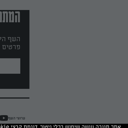
המתכו
השף הלב
פרטים ו
ערוצי השף
אתר תנובה עושה שימוש בכלי ניטור, דוגמת קבצי cookie, של תנובה ושל צדד שלישי. המשך גלישה מהווה הסכמה לשימוש בכלים אלה.