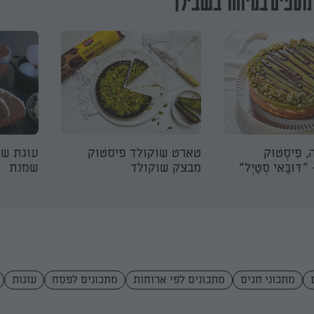
נוספים במיוחד בשבילך
ָה, פִיסְטוּק
טארט שוקולד פיסטוק
עוגת שו
 "דּוּבַּאי סְטַיְל"
מבצק שוקולד
שמנת
מתכוני חגים
מתכונים לפי ארוחות
מתכונים לפסח
עוגות