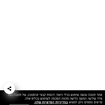
המתכונים הכי טעימים במקום אחד!
השף הלבן אסף עבורכם מתכונים חלומיים לחורף
מפנק! השאירו פרטים וקבלו מתכונים חדשים בכל
יום>>
צרפו אותי לניוזלטר
ערוצי השף
מדיניות
מפת אתר
שאלות
יצירת קשר
תנאי שימוש
פרטיות
ותשובות
הצהרת נגישות
אתר תנובה עושה שימוש בכלי ניטור, דוגמת קבצי cookie, של תנובה ושל
צדד שלישי. המשך גלישה מהווה הסכמה לשימוש בכלים אלה.
פרטים נוספים ניתן למצוא
במדיניות הפרטיות שלנו.