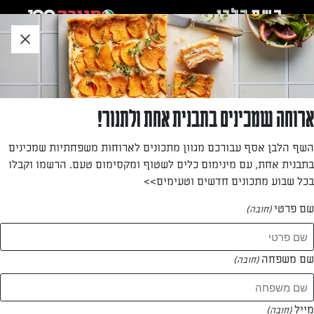
לג
אזור
וכן
חתון
»
»
דף הבית
...
נמסיס שוקולד – עוגת שוקולד שחיתות
נמסיס שוקולד – עוגת שוקולד שחיתות
ארוחה שמכינים בתבנית אחת ולתנור!
למכורים בלבד: עוגה שוקולדית, קרמית ורכה שתשמח את כל
השף הלבן אסף עבורכם מגוון מתכונים לארוחות משפחתיות שמכינים
המשפחה.
בתבנית אחת, עם מינימום כלים לשטוף ומקסימום טעם. הרשמו וקבלו
בכל שבוע מתכונים חדשים וטעימים>>
מאת: יניב גור אריה
שם פרטי
(חובה)
שם משפחה
(חובה)
מייל
(חובה)