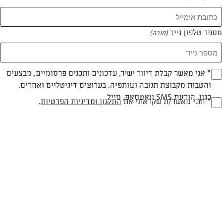
מספר טלפון נייד
(חובה)
* אני מאשר קבלת דיוור ישיר, עדכונים ותכנים פרסומיים, מבצעים
(חובה)
והטבות מקבוצת תנובה ושותפיה, בערוצים דיגיטליים ואחרים,
כגון, הודעת SMS וואטסאפ, מייל
* הנני מאשר/ת שקראתי את
התקנון ומדיניות הפרטיות
.
(חובה)
חלבי
עד 20 דק
קלה
סוג מתכון
זמן הכנה
רמת מיומנות
המרכיבים ל תבנית 24: