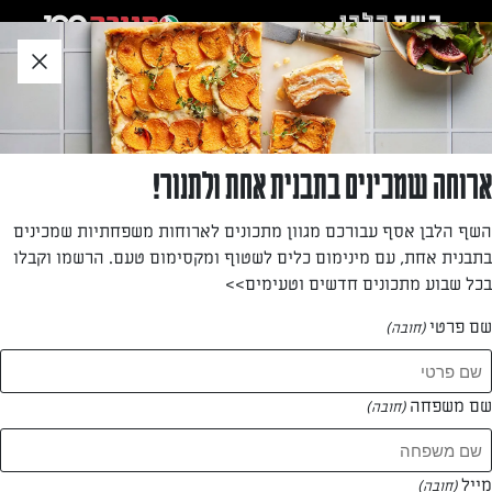
לג
אזור
וכן
חתון
»
»
דף הבית
...
בראוניז שוקולד פאדג׳
בראוניז שוקולד פאדג׳
ארוחה שמכינים בתבנית אחת ולתנור!
ריבועי בראוניז שוקולד פאדג׳ נימוחים
השף הלבן אסף עבורכם מגוון מתכונים לארוחות משפחתיות שמכינים
בתבנית אחת, עם מינימום כלים לשטוף ומקסימום טעם. הרשמו וקבלו
מאת: ליאור ארד
בכל שבוע מתכונים חדשים וטעימים>>
שם פרטי
(חובה)
שם משפחה
(חובה)
מייל
(חובה)