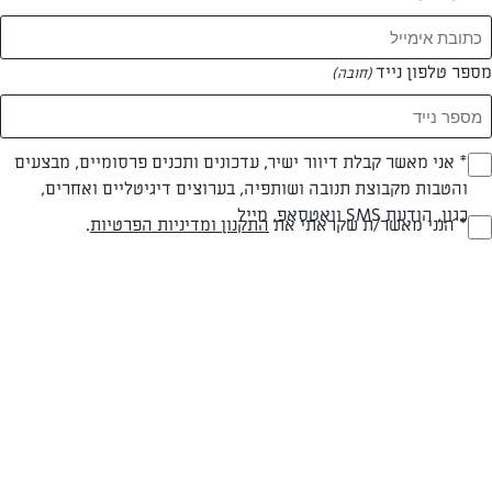
מספר טלפון נייד
(חובה)
* אני מאשר קבלת דיוור ישיר, עדכונים ותכנים פרסומיים, מבצעים
(חובה)
והטבות מקבוצת תנובה ושותפיה, בערוצים דיגיטליים ואחרים,
חלבי
עד 40 דק
בינונית
כגון, הודעת SMS וואטסאפ, מייל
* הנני מאשר/ת שקראתי את
התקנון ומדיניות הפרטיות
.
(חובה)
סוג מתכון
זמן הכנה
רמת מיומנות
המרכיבים ל 12 מנות/ תבנית מרובעת 33x20:
מרכיבים:
250 גרם שוקולד מריר 60%