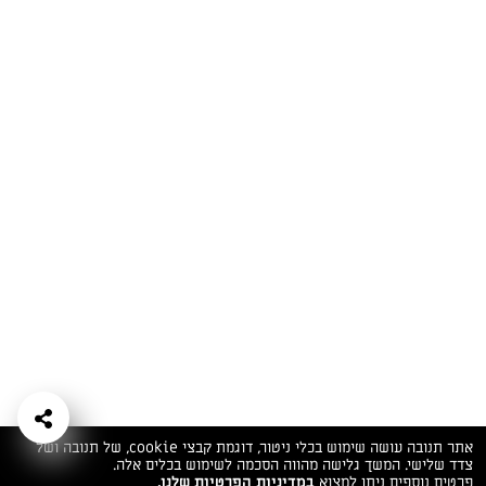
המתכונים הכי טעימים במקום אחד!
השף הלבן אסף עבורכם מתכונים חלומיים לחורף
מפנק! השאירו פרטים וקבלו מתכונים חדשים בכל
יום>>
צרפו אותי לניוזלטר
ערוצי השף
מדיניות
מפת אתר
שאלות
יצירת קשר
תנאי שימוש
פרטיות
ותשובות
הצהרת נגישות
אתר תנובה עושה שימוש בכלי ניטור, דוגמת קבצי cookie, של תנובה ושל
צדד שלישי. המשך גלישה מהווה הסכמה לשימוש בכלים אלה.
פרטים נוספים ניתן למצוא
במדיניות הפרטיות שלנו.