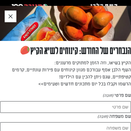
לג
אזור
וכן
חתון
»
»
דף הבית
...
עוגת ביסקוויטים שוקו־וניל
עוגת ביסקוויטים שוקו־וניל
הנבחרים של החודש: קינוחים לשיא הקיץ
אין מי שיעמוד בפני העוגה הזו המשלבת בתוכה מתוקים אהובים
הקיץ בשיאו, וזה הזמן למתוקים מרעננים:
במיוחד – עוגת גבינה, ביסקוויטים וממרח קקאו־אגוזים.
השף הלבן אסף עבורכם מגוון קינוחים עם פירות עונתיים, קרמים
קטיפתיים, שגם ניתן להכין עם הילדים!
מאת: דנית סלומון
הרשמו וקבלו בכל יום מתכונים חדשים וטעימים>>
שם פרטי
(חובה)
שם משפחה
(חובה)