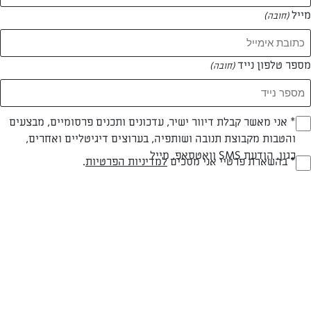
מייל
(חובה)
מספר טלפון נייד
(חובה)
צילום: יהודה סלומון
עיצוב: יהודה סלומון
Opt_I
* אני מאשר קבלת דיוור ישיר, עדכונים ותכנים פרסומיים, מבצעים
והטבות מקבוצת תנובה ושותפיה, בערוצים דיגיטליים ואחרים,
(חובה)
כגון, הודעת SMS וואטסאפ, מייל
חלבי
עד 40 דק
בינונית
RegulationsApprove
* בהשארת פרטיי אני מסכים
למדיניות הפרטיות
.
(חובה)
סוג מתכון
זמן הכנה
רמת מיומנות
המרכיבים ל תבנית עוגה מרובעת 24x24 ס"מ:
750 גרם גבינה לבנה 9%