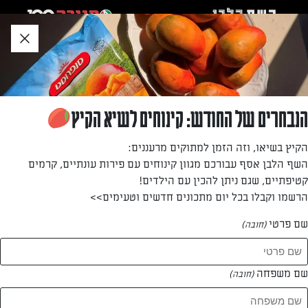
לג
אזור
וכן
חתון
»
»
דף הבית
...
עוגת טירמסו מרשימה חגיגית וקלת הכנה.
עוגת טירמסו מרשימה חגיגית וקלת הכנה.
הנבחרים של החודש: קינוחים לשיא הקיץ
כשמארחים ורוצים לפנק בקינוח טעים, עוגת הטירמיסו תמיד
הקיץ בשיאו, וזה הזמן למתוקים מרעננים:
עושה את העבודה. הנה מתכון ממש פשוט להכנה
השף הלבן אסף עבורכם מגוון קינוחים עם פירות עונתיים, קרמים
קטיפתיים, שגם ניתן להכין עם הילדים!
מאת: ליהי קרויץ
הרשמו וקבלו בכל יום מתכונים חדשים וטעימים>>
שם פרטי
(חובה)
שם משפחה
(חובה)