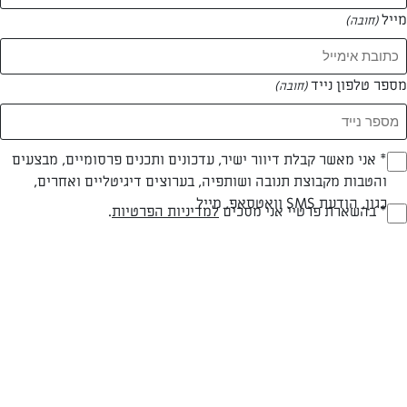
מייל
(חובה)
מספר טלפון נייד
(חובה)
Opt_I
* אני מאשר קבלת דיוור ישיר, עדכונים ותכנים פרסומיים, מבצעים
והטבות מקבוצת תנובה ושותפיה, בערוצים דיגיטליים ואחרים,
(חובה)
חלבי
עד 40 דק
בינונית
כגון, הודעת SMS וואטסאפ, מייל
RegulationsApprove
* בהשארת פרטיי אני מסכים
למדיניות הפרטיות
.
סוג מתכון
זמן הכנה
רמת מיומנות
(חובה)
המרכיבים ל 25 מנות:
2.5 חבילות בשקוטים 200 גרם כל חבילה= (סה"כ 500 גרם בסקוטים).