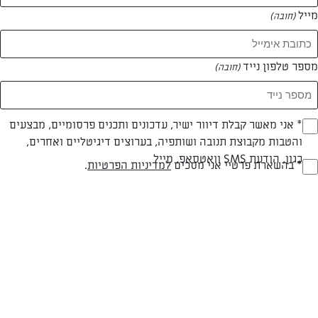
מייל
(חובה)
מספר טלפון נייד
(חובה)
Opt_I
* אני מאשר קבלת דיוור ישיר, עדכונים ותכנים פרסומיים, מבצעים
והטבות מקבוצת תנובה ושותפיה, בערוצים דיגיטליים ואחרים,
(חובה)
חלבי
עד 40 דק
קלה
כגון, הודעת SMS וואטסאפ, מייל
RegulationsApprove
* בהשארת פרטיי אני מסכים
למדיניות הפרטיות
.
סוג מתכון
זמן הכנה
רמת מיומנות
(חובה)
המרכיבים ל 10:
1/2 כוס חלב "תנובה"