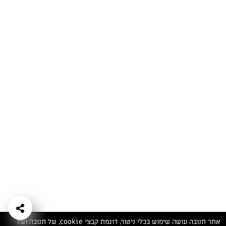
המתכונים הכי טעימים במקום אחד!
השף הלבן אסף עבורכם מתכונים חלומיים לחורף
מפנק! השאירו פרטים וקבלו מתכונים חדשים בכל
יום>>
צרפו אותי לניוזלטר
ערוצי השף
מדיניות
מפת אתר
שאלות
יצירת קשר
תנאי שימוש
פרטיות
ותשובות
הצהרת נגישות
אתר תנובה עושה שימוש בכלי ניטור, דוגמת קבצי cookie, של תנובה ושל