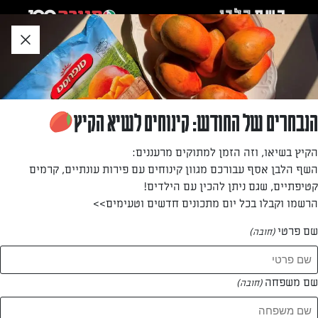
לג
אזור
וכן
חתון
»
»
דף הבית
...
עוגת גבינה יפנית
עוגת גבינה יפנית
הנבחרים של החודש: קינוחים לשיא הקיץ
קבלו את עוגת הגבינה שכבשה את הרשת ומגיעה אלינו מיפן, היא
הקיץ בשיאו, וזה הזמן למתוקים מרעננים:
כל כך רכה שמרגישה כמו ענן בפה. מתכון שחייבים לנסות!
השף הלבן אסף עבורכם מגוון קינוחים עם פירות עונתיים, קרמים
קטיפתיים, שגם ניתן להכין עם הילדים!
מאת: adi shoef
הרשמו וקבלו בכל יום מתכונים חדשים וטעימים>>
שם פרטי
(חובה)
שם משפחה
(חובה)