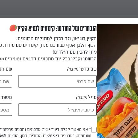
הנבחרים של החודש: קינוחים לשיא הקיץ
הקיץ בשיאו, וזה הזמן למתוקים מרעננים:
השף הלבן אסף עבורכם מגוון קינוחים עם פירות ע
ניתן להכין עם הילדים!
הרשמו וקבלו בכל יום מתכונים חדשים וטעימים>>
שם פרטי
שם מש
(חובה)
עוגת גבינה יפנית
קבלו את עוגת הגבינה שכבשה את הרשת ומגיע
מייל
מספר ט
(חובה)
אלינו מיפן, היא כל כך רכה שמרגישה כמו ענן ב
מתכון שחייבים לנסות!
Opt_In
* אני מאשר קבלת דיוור ישיר, עדכונים ותכנים פרסומי
adi
ושותפיה, בערוצים דיגיטליים ואחרים, כגון, הודעת SMS וואטסאפ, מייל
(חובה)