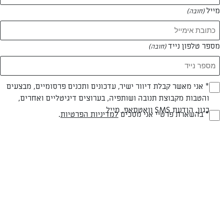
מייל
(חובה)
מספר טלפון נייד
(חובה)
Opt_I
* אני מאשר קבלת דיוור ישיר, עדכונים ותכנים פרסומיים, מבצעים
והטבות מקבוצת תנובה ושותפיה, בערוצים דיגיטליים ואחרים,
(חובה)
פרווה
עד 20 דק
קלה
כגון, הודעת SMS וואטסאפ, מייל
RegulationsApprove
* בהשארת פרטיי אני מסכים
למדיניות הפרטיות
.
(חובה)
סוג מתכון
זמן הכנה
רמת מיומנות
המרכיבים ל 1 תבנית:
מרכיבים: