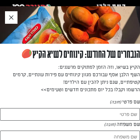
לג
אזור
וכן
חתון
»
»
דף הבית
...
עוגת גזר ובננה
עוגת גזר ובננה
הנבחרים של החודש: קינוחים לשיא הקיץ
מתכון פשוט וטעים עם עיקרון אחד של הפרדה – רטובים
הקיץ בשיאו, וזה הזמן למתוקים מרעננים:
מיבשים. עוגת גזר ובננה, קלה ומהירה להכנה, מושלמת ליד
השף הלבן אסף עבורכם מגוון קינוחים עם פירות עונתיים, קרמים
הקפה
קטיפתיים, שגם ניתן להכין עם הילדים!
הרשמו וקבלו בכל יום מתכונים חדשים וטעימים>>
מאת: אתי אטיאס
שם פרטי
(חובה)
שם משפחה
(חובה)