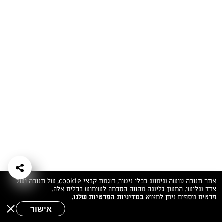
המתכונים הכי טעימים במקום אחד!
השף הלבן אסף עבורכם מתכונים חלומיים לחורף
מפנק! השאירו פרטים וקבלו מתכונים חדשים בכל
יום>>
צרפו אותי לניוזלטר
ערוצי השף
מדיניות
מפת אתר
שאלות
יצירת קשר
תנאי שימוש
פרטיות
ותשובות
הצהרת נגישות
אתר תנובה עושה שימוש בכלי ניטור, דוגמת קבצי cookie, של תנובה ושל
צדד שלישי. המשך גלישה מהווה הסכמה לשימוש בכלים אלה.
פרטים נוספים ניתן למצוא
במדיניות הפרטיות שלנו.
אישור
שאלות לשף
חיפוש
תפריט