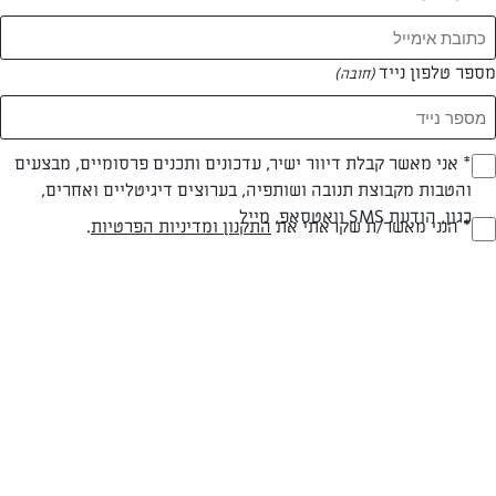
מספר טלפון נייד
(חובה)
* אני מאשר קבלת דיוור ישיר, עדכונים ותכנים פרסומיים, מבצעים
(חובה)
והטבות מקבוצת תנובה ושותפיה, בערוצים דיגיטליים ואחרים,
כגון, הודעת SMS וואטסאפ, מייל
חלבי
עד 10 דק
קלה
* הנני מאשר/ת שקראתי את
התקנון ומדיניות הפרטיות
.
(חובה)
סוג מתכון
זמן הכנה
רמת מיומנות
המרכיבים ל 20 מנות/2 תבניות אנגליש קייק:
350 גרם קמח תופח