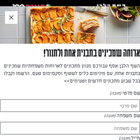
לג
אזור
וכן
חתון
»
»
דף הבית
...
עוגת מייפל עם אגוזים
עוגת מייפל עם אגוזים
ארוחה שמכינים בתבנית אחת ולתנור!
עוגה בחושה קלה להכנה המוספגת בכמות גדולה של סירופ
השף הלבן אסף עבורכם מגוון מתכונים לארוחות משפחתיות שמכינים
מייפל ומעוטרת באגוזים קצוצים
בתבנית אחת, עם מינימום כלים לשטוף ומקסימום טעם. הרשמו וקבלו
בכל שבוע מתכונים חדשים וטעימים>>
מאת: עורך השף הלבן
שם פרטי
(חובה)
שם משפחה
(חובה)
מייל
(חובה)