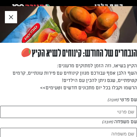
לג
אזור
וכן
חתון
»
»
דף הבית
...
שייק תותים ויוגורט עזים
שייק תותים ויוגורט עזים
הנבחרים של החודש: קינוחים לשיא הקיץ
משקה תותים קר וטעים עם יוגורט עיזים שמוסיף חמצמצות
הקיץ בשיאו, וזה הזמן למתוקים מרעננים:
ורעננות נפלאה בין לגימה ללגימה.
השף הלבן אסף עבורכם מגוון קינוחים עם פירות עונתיים, קרמים
קטיפתיים, שגם ניתן להכין עם הילדים!
מאת: עורך השף הלבן
הרשמו וקבלו בכל יום מתכונים חדשים וטעימים>>
שם פרטי
(חובה)
שם משפחה
(חובה)