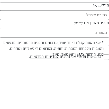
מייל
(חובה)
מספר טלפון נייד
(חובה)
צילום: נעמי אבליוביץ'
עיצוב: נעמי אבליוביץ'
Opt_I
* אני מאשר קבלת דיוור ישיר, עדכונים ותכנים פרסומיים, מבצעים
חלבי
עד 10 דק
קלה
והטבות מקבוצת תנובה ושותפיה, בערוצים דיגיטליים ואחרים,
(חובה)
כגון, הודעת SMS וואטסאפ, מייל
RegulationsApprove
* בהשארת פרטיי אני מסכים
למדיניות הפרטיות
.
סוג מתכון
זמן הכנה
רמת מיומנות
(חובה)
המרכיבים ל 2:
2 כוסות יוגורט עזים "פיראוס"