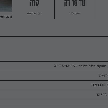
עד 10 דק
קלה
זמן הכנה
רמת מיומנות
צילום: אול
חת גדולה