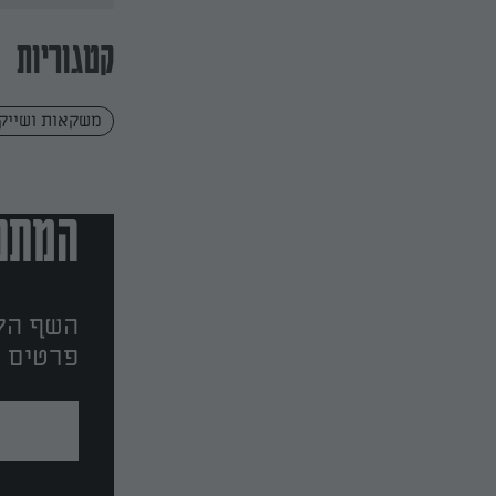
קטגוריות
משקאות ושייק
המתכו
השף הלב
פרטים ו