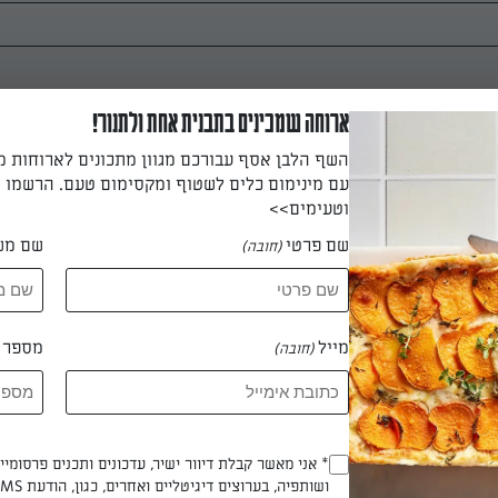
ארוחה שמכינים בתבנית אחת ולתנור!
השף הלבן אסף עבורכם מגוון מתכונים לארוחות 
עם מינימום כלים לשטוף ומקסימום טעם. הרשמו ו
וטעימים>>
שם פרטי
שם מש
(חובה)
בי השייק לתוך קערת בלנדר חזק או מעבד מזון חזק וטוחנים עד שמתק
מייל
מספר ט
(חובה)
 לכוסות, מפזרים מעל זרעי צ'יה, מקשטים בפלחי תפוז ומגישים מיד.
* אני מאשר קבלת דיוור ישיר, עדכונים ותכנים פרסומי
(חובה)
ושותפיה, בערוצים דיגיטליים ואחרים, כגון, הודעת SMS וואטסאפ, מייל