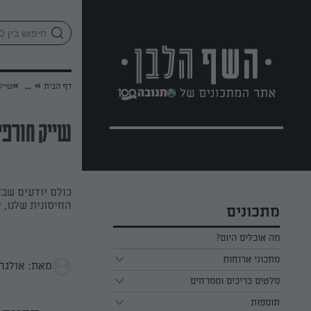
לג
אזור
וכן
חתון
»
»
דף הבית
...
שייק
שייק חורפי 
החיסונית שלנו,
מתכונים
מה אוכלים היום?
מתכוני ארוחות
מאת: אולגה
ארוחת בוקר
סלטים כריכים וממרחים
תוספות
ארוחת צהריים
כל הסלטים כריכים וממרחים