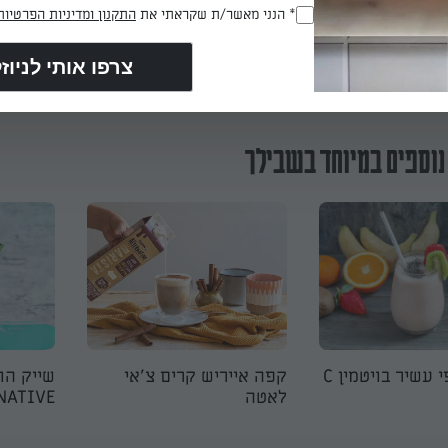
* הנני מאשר/ת שקראתי את
התקנון ומדיניות הפרטיות
(חובה)
הכנת? כאן מדרגים
נוספים במיוחד בשבילך
 עשיר בויטמין C
קפה אייריש קרים צ'אי
שייק הוו
לאטה
NATIVE