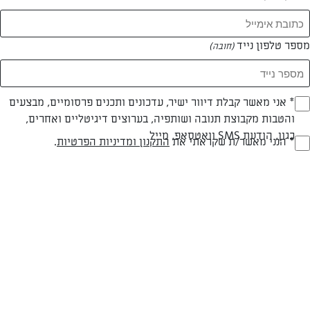
מספר טלפון נייד
(חובה)
* אני מאשר קבלת דיוור ישיר, עדכונים ותכנים פרסומיים, מבצעים
(חובה)
צילום: רון יוחננוב
והטבות מקבוצת תנובה ושותפיה, בערוצים דיגיטליים ואחרים,
כגון, הודעת SMS וואטסאפ, מייל
* הנני מאשר/ת שקראתי את
התקנון ומדיניות הפרטיות
.
(חובה)
חלבי
עד 10 דק
קלה
סוג מתכון
זמן הכנה
רמת מיומנות
המרכיבים ל 10 יחידות: