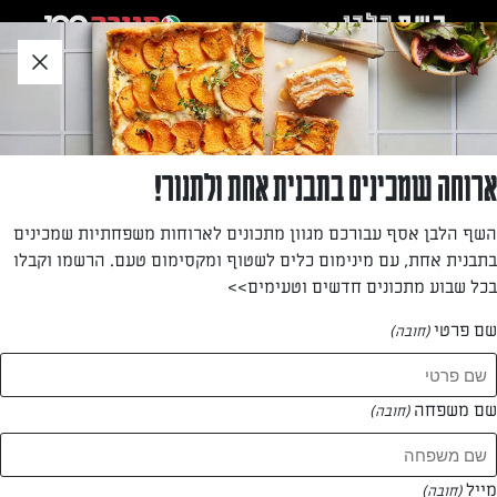
לג
אזור
וכן
חתון
»
»
דף הבית
...
פנקייק אשל מ-3 מרכיבים
פנקייק אשל מ-3 מרכיבים
ארוחה שמכינים בתבנית אחת ולתנור!
כדי להכין פנקייק טוב לא צריך לעבוד קשה ולבלגן את המטבח.
השף הלבן אסף עבורכם מגוון מתכונים לארוחות משפחתיות שמכינים
מתכון לפנקייק אוורירי וטעים מ-3 מרכיבים בלבד.
בתבנית אחת, עם מינימום כלים לשטוף ומקסימום טעם. הרשמו וקבלו
בכל שבוע מתכונים חדשים וטעימים>>
מאת: רון יוחננוב
שם פרטי
(חובה)
שם משפחה
(חובה)
מייל
(חובה)