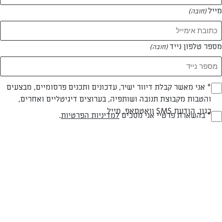
מייל
(חובה)
מספר טלפון נייד
(חובה)
צילום: יהודה סלומון
עיצוב: יהודה סלומון
Opt_I
* אני מאשר קבלת דיוור ישיר, עדכונים ותכנים פרסומיים, מבצעים
והטבות מקבוצת תנובה ושותפיה, בערוצים דיגיטליים ואחרים,
(חובה)
חלבי
עד 40 דק
קלה
כגון, הודעת SMS וואטסאפ, מייל
RegulationsApprove
* בהשארת פרטיי אני מסכים
למדיניות הפרטיות
.
סוג מתכון
זמן הכנה
רמת מיומנות
(חובה)
המרכיבים ל 4:
⅓ כוס (35 גרם) פתיתי שיבולת שועל (קוואקר) עדינים