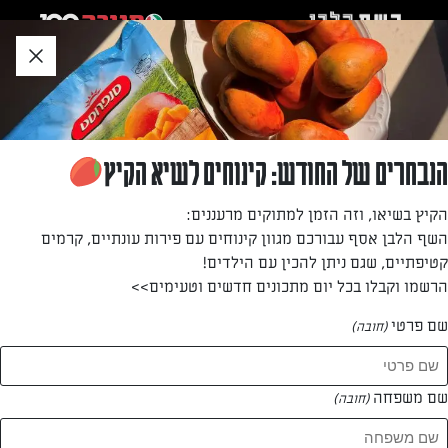
לג
אזור
וכן
חתון
»
»
דף הבית
...
פאנקייקס יולו ובננות
פאנקייקס יולו ובננות
הנבחרים של החודש: קינוחים לשיא הקיץ
פאנקייקס שוקולדיות טעימות ומרשימות.
הקיץ בשיאו, וזה הזמן למתוקים מרעננים:
השף הלבן אסף עבורכם מגוון קינוחים עם פירות עונתיים, קרמים
מאת: דנית סלומון
קטיפתיים, שגם ניתן להכין עם הילדים!
הרשמו וקבלו בכל יום מתכונים חדשים וטעימים>>
שם פרטי
(חובה)
שם משפחה
(חובה)