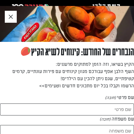
לג
אזור
וכן
חתון
»
»
דף הבית
...
מתכון קל לפנקייקים
מתכון קל לפנקייקים
הנבחרים של החודש: קינוחים לשיא הקיץ
פנקייקים קלים להכנה – קמח, ביצים סוכר וחלב קצת חמאה וזהו
הקיץ בשיאו, וזה הזמן למתוקים מרעננים:
השף הלבן אסף עבורכם מגוון קינוחים עם פירות עונתיים, קרמים
מאת: מאיה אזולאי
קטיפתיים, שגם ניתן להכין עם הילדים!
הרשמו וקבלו בכל יום מתכונים חדשים וטעימים>>
שם פרטי
(חובה)
שם משפחה
(חובה)