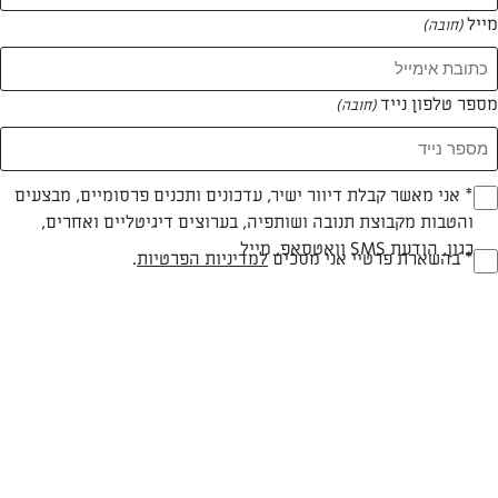
מייל
(חובה)
מספר טלפון נייד
(חובה)
Opt_I
* אני מאשר קבלת דיוור ישיר, עדכונים ותכנים פרסומיים, מבצעים
חלבי
עד 10 דק
קלה
והטבות מקבוצת תנובה ושותפיה, בערוצים דיגיטליים ואחרים,
(חובה)
כגון, הודעת SMS וואטסאפ, מייל
סוג מתכון
זמן הכנה
רמת מיומנות
RegulationsApprove
* בהשארת פרטיי אני מסכים
למדיניות הפרטיות
.
(חובה)
המרכיבים ל 3 מנות:
1~2 כוס קמח
1~2 ביצים