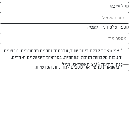
נטלי לוין
המתכונים של
מייל
(חובה)
56 מתכונים
מספר טלפון נייד
(חובה)
Opt_I
* אני מאשר קבלת דיוור ישיר, עדכונים ותכנים פרסומיים, מבצעים
והטבות מקבוצת תנובה ושותפיה, בערוצים דיגיטליים ואחרים,
(חובה)
כגון, הודעת SMS וואטסאפ, מייל
RegulationsApprove
* בהשארת פרטיי אני מסכים
למדיניות הפרטיות
.
(חובה)
שבלולי פיצה עם פרוסות גבינת טל העמק
מארחים לבראנץ' בסוף השבוע הקרוב? בואו להכין שבלולי פיצה משגעים
שגם הילדים והגם המבוגרים יאהבו!