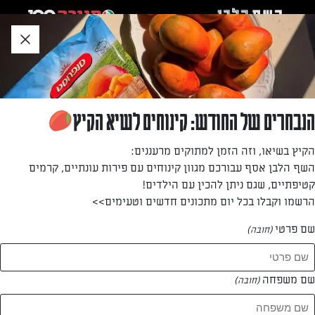
לג
אזור
וכן
חתון
חזרה לעמוד הבית
הנבחרים של החודש: קינוחים לשיא הקיץ
הקיץ בשיאו, וזה הזמן למתוקים מרעננים:
השף הלבן אסף עבורכם מגוון קינוחים עם פירות עונתיים, קרמים
נטלי לוין
קטיפתיים, שגם ניתן להכין עם הילדים!
הרשמו וקבלו בכל יום מתכונים חדשים וטעימים>>
קונדיטורית, יוצרת תוכן קולינרי, מחברת ספרי אפייה,
שם פרטי
(חובה)
מנחת סדנאות ובעלת הבלוג "עוגיו.נט".
שם משפחה
(חובה)