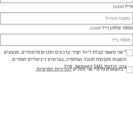
מייל
(חובה)
מספר טלפון נייד
(חובה)
Opt_I
* אני מאשר קבלת דיוור ישיר, עדכונים ותכנים פרסומיים, מבצעים
והטבות מקבוצת תנובה ושותפיה, בערוצים דיגיטליים ואחרים,
(חובה)
חלבי
עד 20 דק
קלה
כגון, הודעת SMS וואטסאפ, מייל
RegulationsApprove
* בהשארת פרטיי אני מסכים
למדיניות הפרטיות
.
סוג מתכון
זמן הכנה
רמת מיומנות
(חובה)
המרכיבים ל 3 מנות:
500 גרם ספגטיני