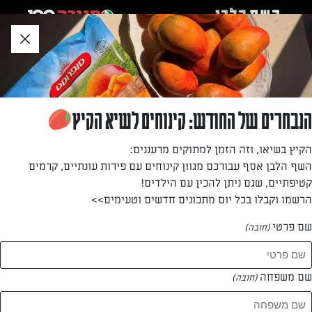
לג
אזור
וכן
חתון
»
»
דף הבית
...
פסטה ברוטב פלפלים קלויים ושמנת
פסטה ברוטב פלפלים קלויים ושמנת
הנבחרים של החודש: קינוחים לשיא הקיץ
רוטב שמנת עשיר עם פלפלים קלויים שמעניקים לו ניחוח קלוי
הקיץ בשיאו, וזה הזמן למתוקים מרעננים:
הופך כל ארוחת פסטה לחגיגה
השף הלבן אסף עבורכם מגוון קינוחים עם פירות עונתיים, קרמים
קטיפתיים, שגם ניתן להכין עם הילדים!
מאת: עורך שף לבן
הרשמו וקבלו בכל יום מתכונים חדשים וטעימים>>
שם פרטי
(חובה)
שם משפחה
(חובה)