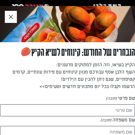
לג
אזור
וכן
חתון
»
»
דף הבית
...
סלט פסטה אבוקדו
סלט פסטה אבוקדו
הנבחרים של החודש: קינוחים לשיא הקיץ
מתכון חלבי ומהיר, קל ופשוט להכנה: סלט פסטה עם גבינה
הקיץ בשיאו, וזה הזמן למתוקים מרעננים:
ואבוקדו
השף הלבן אסף עבורכם מגוון קינוחים עם פירות עונתיים, קרמים
קטיפתיים, שגם ניתן להכין עם הילדים!
מאת: נעמי גרשטיין
הרשמו וקבלו בכל יום מתכונים חדשים וטעימים>>
שם פרטי
(חובה)
שם משפחה
(חובה)