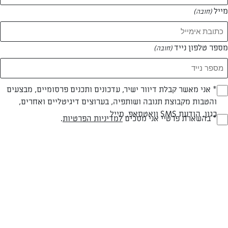
מייל
(חובה)
מספר טלפון נייד
(חובה)
Opt_I
* אני מאשר קבלת דיוור ישיר, עדכונים ותכנים פרסומיים, מבצעים
והטבות מקבוצת תנובה ושותפיה, בערוצים דיגיטליים ואחרים,
(חובה)
חלבי
עד 20 דק
קלה
כגון, הודעת SMS וואטסאפ, מייל
RegulationsApprove
* בהשארת פרטיי אני מסכים
למדיניות הפרטיות
.
סוג מתכון
זמן הכנה
רמת מיומנות
(חובה)
המרכיבים ל 6:
פסטה כלשהי, עדיף קצרה