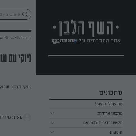
לג
אזור
וכן
חתון
»
»
דף הבית
...
ניוק
ניוקי עם ש
ניוקי ממכר שכול
מתכונים
מה אוכלים היום?
מתכוני ארוחות
מאת: מירי וק
ארוחת בוקר
סלטים כריכים וממרחים
תוספות
ארוחת צהריים
כל הסלטים כריכים וממרחים