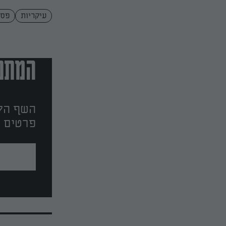
עיקריות
פסט
המתכו
השף הלב
פרטים ו