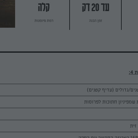
עד 20 דק
קלה
זמן הכנה
רמת מיומנות
4:
זית