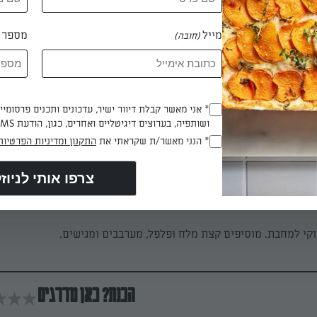
ר ולאחר מכן מוסיפים את הניוקי ומחכים שיצופו. מוציאים אותם מהמ
מייל
מספר ט
(חובה)
את השמנת ונותנים לה לרתוח עד לבעבוע קטן.
* אני מאשר קבלת דיוור ישיר, עדכונים ותכנים פרסומי
(חובה)
ושותפיה, בערוצים דיגיטליים ואחרים, כגון, הודעת SMS וואטסאפ, מייל
* הנני מאשר/ת שקראתי את
התקנון ומדיניות הפרטיות
(חובה)
יות החתוכות לפרוסות, שיני השום הקצוצים ואת גרדת הג'ינג'ר מערב
 הבזיליקום.
קי למחבת. מוסיפים קצת מלח ופלפל, מערבבים ומגישים.
הכנת? כאן מדרגים