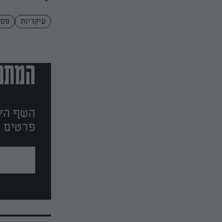
עיקריות
פסט
המתכו
השף הלב
פרטים ו