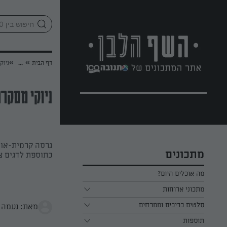
לג
אזור
וכן
חתון
»
»
דף הבית
...
ניוק
ניוקי מסקר
גרסה קרמית-אוור
מתכונים
כתוספת לדגים צ
מה אוכלים היום?
מתכוני ארוחות
ארוחת בוקר
סלטים כריכים וממרחים
מאת: נעמה 
תוספות
ארוחת צהריים
כל הסלטים כריכים וממרחים