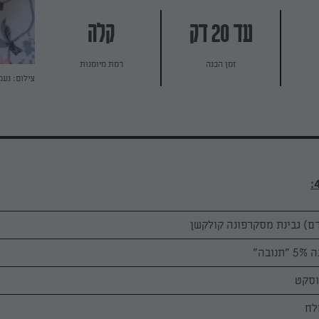
עד 20 דק
קלה
זמן הכנה
רמת מיומנות
צילום: נעמ