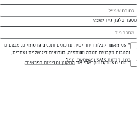
מספר טלפון נייד
(חובה)
* אני מאשר קבלת דיוור ישיר, עדכונים ותכנים פרסומיים, מבצעים
(חובה)
צילום: אודי דגן
עיצוב: חמוטל יעקובוביץ'
והטבות מקבוצת תנובה ושותפיה, בערוצים דיגיטליים ואחרים,
כגון, הודעת SMS וואטסאפ, מייל
* הנני מאשר/ת שקראתי את
התקנון ומדיניות הפרטיות
.
(חובה)
חלבי
עד 20 דק
קלה
סוג מתכון
זמן הכנה
רמת מיומנות
המרכיבים ל 3 מנות: