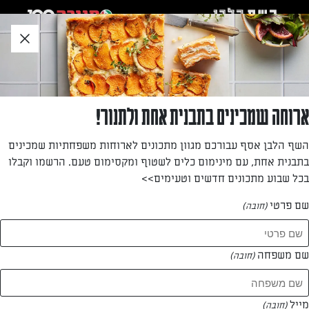
לג
אזור
וכן
חתון
»
»
דף הבית
...
"לזנייה" אישית של גבינה צהובה, תרד וביצים ללא בצק
"לזנייה" אישית של גבינה צהובה, תרד וביצים ללא
ארוחה שמכינים בתבנית אחת ולתנור!
בצק
השף הלבן אסף עבורכם מגוון מתכונים לארוחות משפחתיות שמכינים
בתבנית אחת, עם מינימום כלים לשטוף ומקסימום טעם. הרשמו וקבלו
מחפשים רעיון לארוחה צמחונית מדהימה שמכינים בקלות? אודי
בכל שבוע מתכונים חדשים וטעימים>>
ברקן ואושר אידלמן עם לזניית תרד אישית ללא גלוטן עם גבינת
גלבוע ועוד דברים טובים
שם פרטי
(חובה)
מאת: אודי ברקן ואושר אידלמן
שם משפחה
(חובה)
מייל
(חובה)