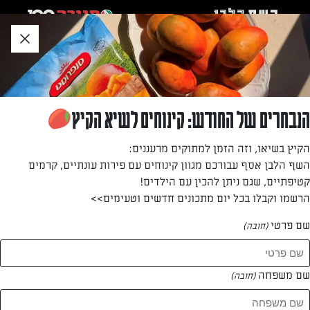
לג
אזור
וכן
חתון
»
»
דף הבית
...
לזניה לילדים
לזניה לילדים
הנבחרים של החודש: קינוחים לשיא הקיץ
מתכון לארוחת ערב בעיקר לילדים
הקיץ בשיאו, וזה הזמן למתוקים מרעננים:
השף הלבן אסף עבורכם מגוון קינוחים עם פירות עונתיים, קרמים
מאת: מתכון גולש
קטיפתיים, שגם ניתן להכין עם הילדים!
הרשמו וקבלו בכל יום מתכונים חדשים וטעימים>>
שם פרטי
(חובה)
שם משפחה
(חובה)