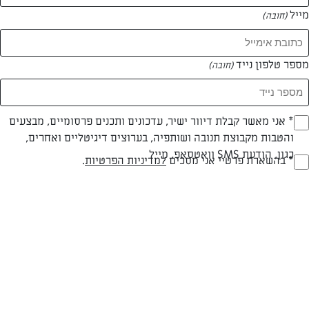
מייל
(חובה)
מספר טלפון נייד
(חובה)
Opt_I
* אני מאשר קבלת דיוור ישיר, עדכונים ותכנים פרסומיים, מבצעים
חלבי
עד 20 דק
בינונית
והטבות מקבוצת תנובה ושותפיה, בערוצים דיגיטליים ואחרים,
(חובה)
סוג מתכון
זמן הכנה
רמת מיומנות
כגון, הודעת SMS וואטסאפ, מייל
RegulationsApprove
* בהשארת פרטיי אני מסכים
למדיניות הפרטיות
.
(חובה)
המרכיבים ל 6 מנות:
400 גרם רסק עגבניות
כפית אורגנו