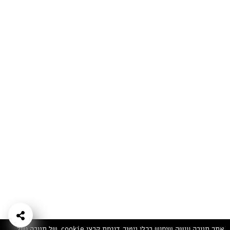
המתכונים הכי טעימים במקום אחד!
השף הלבן אסף עבורכם מתכונים חלומיים לחורף
מפנק! השאירו פרטים וקבלו מתכונים חדשים בכל
יום>>
צרפו אותי לניוזלטר
ערוצי השף
מדיניות
מפת אתר
שאלות
יצירת קשר
תנאי שימוש
פרטיות
ותשובות
הצהרת נגישות
אתר תנובה עושה שימוש בכלי ניטור, דוגמת קבצי cookie, של תנובה ושל