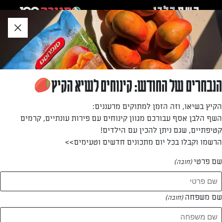
לג
אזור
וכן
חתון
»
»
דף הבית
...
לזניה בשרית
לזניה בשרית
הנבחרים של החודש: קינוחים לשיא הקיץ
לזניה בשרית, טעימה ועשירה
הקיץ בשיאו, וזה הזמן למתוקים מרעננים:
השף הלבן אסף עבורכם מגוון קינוחים עם פירות עונתיים, קרמים
מאת: עורך השף הלבן
קטיפתיים, שגם ניתן להכין עם הילדים!
הרשמו וקבלו בכל יום מתכונים חדשים וטעימים>>
שם פרטי
(חובה)
שם משפחה
(חובה)