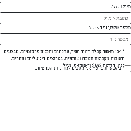
מייל
(חובה)
מספר טלפון נייד
(חובה)
Opt_I
* אני מאשר קבלת דיוור ישיר, עדכונים ותכנים פרסומיים, מבצעים
בשרי
עד 40 דק
בינונית
והטבות מקבוצת תנובה ושותפיה, בערוצים דיגיטליים ואחרים,
(חובה)
כגון, הודעת SMS וואטסאפ, מייל
סוג מתכון
זמן הכנה
רמת מיומנות
RegulationsApprove
* בהשארת פרטיי אני מסכים
למדיניות הפרטיות
.
(חובה)
המרכיבים ל 4 מנות:
חבילת עלי לזניה (לבשל לפי ההוראות)
קילו בשר טחון (אפשר גם עוף/הודו למקפידים)