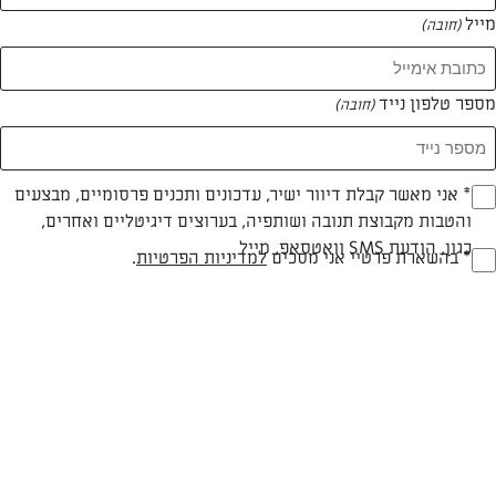
מייל
(חובה)
מספר טלפון נייד
(חובה)
צילום: אפיק גבאי
עיצוב: יעל מגן
Opt_I
* אני מאשר קבלת דיוור ישיר, עדכונים ותכנים פרסומיים, מבצעים
והטבות מקבוצת תנובה ושותפיה, בערוצים דיגיטליים ואחרים,
(חובה)
בשרי
60 דק
קלה
כגון, הודעת SMS וואטסאפ, מייל
RegulationsApprove
* בהשארת פרטיי אני מסכים
למדיניות הפרטיות
.
סוג מתכון
זמן הכנה
רמת מיומנות
(חובה)
המרכיבים ל 12:
מלית: