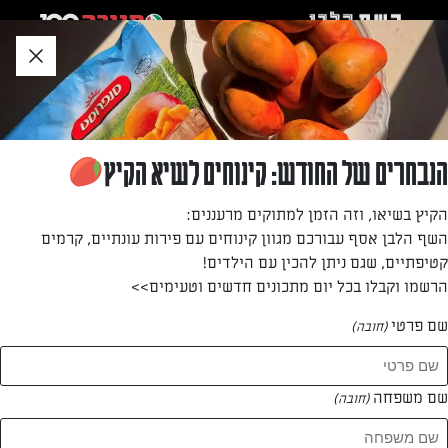
לג
אזור
וכן
חתון
»
»
דף הבית
...
ירקות ממולאים בפתיתי כרובית
ירקות ממולאים בפתיתי כרובית
הנבחרים של החודש: קינוחים לשיא הקיץ
תתמכרו לזה! ירקות ממולאים בגרסה נטולת גלוטן
הקיץ בשיאו, וזה הזמן למתוקים מרעננים:
השף הלבן אסף עבורכם מגוון קינוחים עם פירות עונתיים, קרמים
מאת: חנוך שכטר
קטיפתיים, שגם ניתן להכין עם הילדים!
הרשמו וקבלו בכל יום מתכונים חדשים וטעימים>>
שם פרטי
(חובה)
שם משפחה
(חובה)