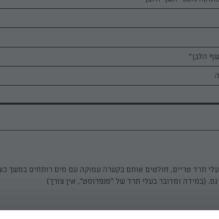
שף הלבן"
ה
עלי תרד טריים, חולטים אותם בקערה עמוקה עם מים רותחים במשך כש
גס. (במידה ומדובר בעלי תרד של "סנפרוסט", אין צורך)