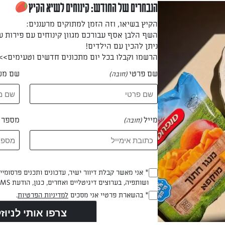
מוקה שמן או חמאה ומטגנים את הבצל עד הזהבה.
הנבחרים של החודש: קינוחים לשיא הקיץ
הקיץ בשיאו, וזה הזמן למתוקים מרעננים:
השף הלבן אסף עבורכם מגוון קינוחים עם פירות ע
ניתן להכין עם הילדים!
נת המתוקה ומרתיחים כדקה על להבה גבוהה.
הרשמו וקבלו בכל יום מתכונים חדשים וטעימים>>
שם פרטי
שם מש
(חובה)
 התרד למחבת ובוחשים.
מייל
מספר ט
(חובה)
ללהבה בינונית ומפזרים פתיתי גבינת עמק.
Opt_In
* אני מאשר קבלת דיוור ישיר, עדכונים ותכנים פרסומי
ושותפיה, בערוצים דיגיטליים ואחרים, כגון, הודעת SMS וואטסאפ, מייל
(חובה)
רים גומות בתבשיל ומוסיפים את הביצים. יש להשתדל לא "לשבור" את 
RegulationsApproved
* בהשארת פרטיי אני מסכים
למדיניות הפרטיות
.
(חובה)