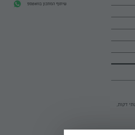
שיתוף המתכון בוואטספ
תי דקות,