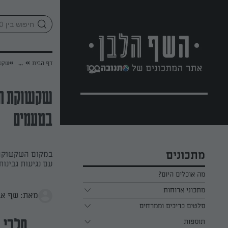
לג
אזור
וכן
חתון
»
»
דף הבית
...
שקשו
שקשוקת תר
בטעמים
מתכונים
במקום השקשוקה 
עם נגיעות גבינות
מה אוכלים היום?
מתכוני ארוחות
מאת: שף אבי ב
ארוחת בוקר
סלטים כריכים וממרחים
תוספות
ארוחת צהריים
כל הסלטים כריכים וממרחים