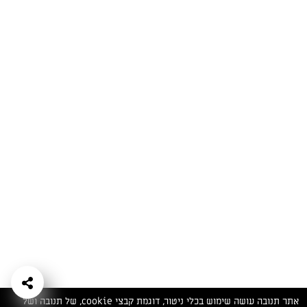
המתכונים הכי טעימים במקום אחד!
השף הלבן אסף עבורכם מתכונים חלומיים לחורף
מפנק! השאירו פרטים וקבלו מתכונים חדשים בכל
יום>>
צרפו אותי לניוזלטר
ערוצי השף
מדיניות
מפת אתר
שאלות
יצירת קשר
תנאי שימוש
פרטיות
ותשובות
הצהרת נגישות
אתר תנובה עושה שימוש בכלי ניטור, דוגמת קבצי cookie, של תנובה ושל