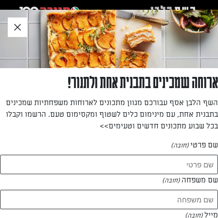
לג
אזור
וכן
חתון
»
»
דף הבית
...
פלאפל מהיר הכנה
פלאפל מהיר הכנה
ארוחה שמכינים בתבנית אחת ולתנור!
בקלי קלות להכין בבית פלאפל ובמתכון הזה אפשר להכין מיד
השף הלבן אסף עבורכם מגוון מתכונים לארוחות משפחתיות שמכינים
כשרוצים בלי לתכנן מראש ולהשרות. ארוחת ערב משמחת
בתבנית אחת, עם מינימום כלים לשטוף ומקסימום טעם. הרשמו וקבלו
במיוחד
בכל שבוע מתכונים חדשים וטעימים>>
מאת: נעמה רן
שם פרטי
(חובה)
שם משפחה
(חובה)
מייל
(חובה)