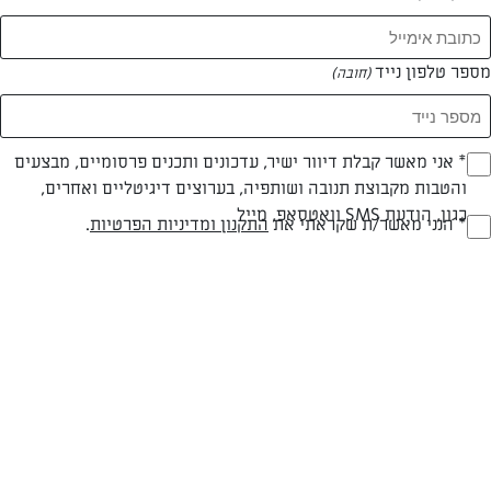
מספר טלפון נייד
(חובה)
* אני מאשר קבלת דיוור ישיר, עדכונים ותכנים פרסומיים, מבצעים
(חובה)
והטבות מקבוצת תנובה ושותפיה, בערוצים דיגיטליים ואחרים,
צילום: נעמה רן
עיצוב: נעמה רן
כגון, הודעת SMS וואטסאפ, מייל
* הנני מאשר/ת שקראתי את
התקנון ומדיניות הפרטיות
.
(חובה)
פרווה
עד 40 דק
קלה
סוג מתכון
זמן הכנה
רמת מיומנות
המרכיבים ל 30 כדורים: