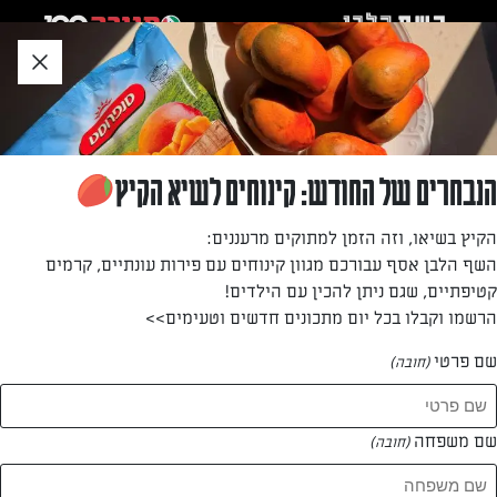
לג
אזור
וכן
חתון
»
»
דף הבית
...
מצה-בריי בסגנון יווני
מצה-בריי בסגנון יווני
הנבחרים של החודש: קינוחים לשיא הקיץ
אין פסח בלי מצה בריי. מאכל פשוט וטעים שעושה קסמים
הקיץ בשיאו, וזה הזמן למתוקים מרעננים:
מהמצה היבשה, והפעם מדובר בגרסה עם קריצה למטבח היווני
השף הלבן אסף עבורכם מגוון קינוחים עם פירות עונתיים, קרמים
האהוב. מתכון של אפרת ליכטנשטט
קטיפתיים, שגם ניתן להכין עם הילדים!
הרשמו וקבלו בכל יום מתכונים חדשים וטעימים>>
מאת: אפרת ליכטנשטט
שם פרטי
(חובה)
שם משפחה
(חובה)