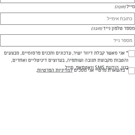
מייל
(חובה)
מספר טלפון נייד
(חובה)
צילום: אפרת ליכטנשטט
עיצוב: אפרת ליכטנשטט
Opt_I
* אני מאשר קבלת דיוור ישיר, עדכונים ותכנים פרסומיים, מבצעים
והטבות מקבוצת תנובה ושותפיה, בערוצים דיגיטליים ואחרים,
(חובה)
כגון, הודעת SMS וואטסאפ, מייל
RegulationsApprove
* בהשארת פרטיי אני מסכים
למדיניות הפרטיות
.
חלבי
עד 20 דק
קלה
(חובה)
סוג מתכון
זמן הכנה
רמת מיומנות
המרכיבים ל 2 מנות: