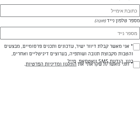
מספר טלפון נייד
(חובה)
* אני מאשר קבלת דיוור ישיר, עדכונים ותכנים פרסומיים, מבצעים
(חובה)
והטבות מקבוצת תנובה ושותפיה, בערוצים דיגיטליים ואחרים,
כגון, הודעת SMS וואטסאפ, מייל
* הנני מאשר/ת שקראתי את
התקנון ומדיניות הפרטיות
.
(חובה)
עד 10 דק
קלה
זמן הכנה
רמת מיומנות
המרכיבים ל 5 מנות:
2 תפוחי אדמה