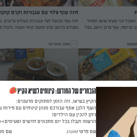
ת
חזה עוף צלוי עם עגבניות וקרם קוקו
 האוכל הכי טעים שיש! תפוחי
חזה עוף מבושל לצד עגבניות ובצלים צרובים, 
 קריספי, עוף צרוב היטב, בצל
נטבלים ברוטב קרם קוקוס קרמי ועשיר. תיבול מ
השתמשתי בסנפרוסט - קיצור דרך
ושילוב עשבי תיבול יוצרים מנה ייחודית שמתאי
 הזה של התפוח אדמה הקריספי מבחוץ
לארוחות ערב קלות ומפנקות.
טנשטט
מאת: אינס ינאי
צלוי… שלמות.
הנבחרים של החודש: קינוחים לשיא הקיץ
ס במילוי פרגיות
חצ׳פורי בשר
הקיץ בשיאו, וזה הזמן למתוקים מרעננים:
השף הלבן אסף עבורכם מגוון קינוחים עם פירות ע
מילוי פרגיות
מאכל גאורגי מסורתי מלא בחלבון ומפוצץ בטעמ
ניתן להכין עם הילדים!
השילוב של הבשר והלחם מנחם, מפנק ומשדרג 
שולחן
הרשמו וקבלו בכל יום מתכונים חדשים וטעימים>>
שם פרטי
שם מש
ע
מאת: בת-אל סאנאניס מקייטן
(חובה)