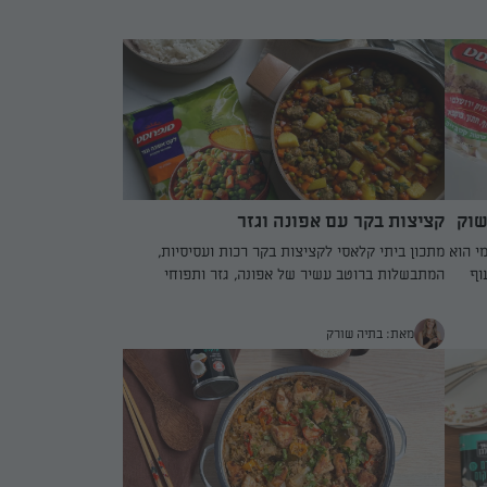
שוק
קציצות בקר עם אפונה וגזר
י הוא
מתכון ביתי קלאסי לקציצות בקר רכות ועסיסיות,
וף
המתבשלות ברוטב עשיר של אפונה, גזר ותפוחי
חי
אדמה. השילוב של תבלינים, ירקות טריים ושומר מוסיף
 העוף
טוויסט מיוחד לכל ביס. מנה מושלמת לארוחת צהריים
מאת: בתיה שורק
ו על
עם אורז בצד, שמשלבת טעמים אהובים ומזינים בכל
אן
צלחת.
שפחה.