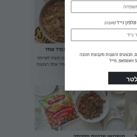
הרוטב.
לפון נייד
(חובה)
יאקי
פרגיות ופתיתים עם כרישה בסיר אחד
ים, מבצעים והטבות מקבוצת תנובה
ן
פרגיות ופתיתים עם כרישה הוא מתכון מנצח לארוחה
עה.
משפחתית קלה להכנה שמתבשלת בסיר אחד. רצועות
ירוקה
הפרגית נצרבות עד להזהבה ומעניקות לתבשיל טעם
טעמים
עשיר ומרקם עסיסי, בעוד שהפתיתים סופגים את כל
מאת: אפרת ליכטנשטט
רש
הטעמים והתבלינים במהלך הבישול. תוספת הכרישה
הקפואה של סנפרוסט מוסיפה עומק וטעם מתקתק
ת –
ועדין, וחוסכת זמן יקר במטבח. זהו מתכון מושלם
לארוחת צהריים או ערב, כזה שממלא את הבית
בריחות נהדרים ונעלם במהירות מהשולחן.
סופריטו פרגיות מתקתק