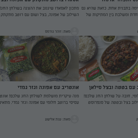
מה בתבנית אחת. כזאת שהיא גם
מתכון לאסאדו שיגנוב את ההצגה בשולחן החג!
וחדת ומשלבת בין המתיקות של
השילוב של אפונה, בצל ושום עם רוטב מתקתק 
י האדמה. ואיזה כיף שהאננס של
סילאן ותבלינים. בזמן קצר מגישים מנה טעימה 
חתוך! איזה נוח זה. הנוזלים של
הירקות המעולים של סנפרוסט
מאת: זוהר גורמס
ים את העוף שזה בכלל נפלא.
 עם בטטה ובצל סילאן
אונטריב עם אפונה וגזר גמדי
מי, חובה על שולחן החג שלכם!
מנה עיקרית מושלמת לשולחן החג שלכם! אונטר
וב בצל ובטטה של סנפרוסט
עסיסי ברוטב חלומי עם אפונה וגזר גמדי. מתאים
לכולם ואין מישהו שלא יאהב!
ק
מאת: ענת אלישע