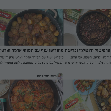
ארטישוק ירושלמי וכרישה
סופריטו עוף עם תפוחי אדמה וארטי
ירושלמי
 חגיגי לראש השנה. אני אוהב
סופריטו עוף עם תפוחי אדמה וארטישוק ירושלמ
קה, ולכן הוספתי דבש, ארטישוק
תבשיל עמוק בטעמים שמתבשל לאט ומעניק לע
יזה כיף לעבוד עם המוצרים
ולירקות צבע זהוב ומרקם רך ונימוח. הבצל, תפו
סט – ממש הרגשתי שהם כמו
האדמה והארטישוק הירושלמי סופגים את טעמי
מאת: רחלי קרוט
ת עוברים חליטה קצרה ושומרים
והופכים כל ביס למלא עושר. ניתן לבשל בתנור א
ם, חוסכים זמן יקר והאיכות
הגז, עם אפשרות לשדרוג קל על ידי הוספת סיל
.
למתיקות עדינה. מנה מנחמת ומושלמת לכל המ