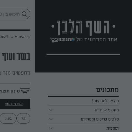
לג
אזור
וכן
חתון
»
»
דף הבית
...
בשר 
בשר ועוף
מחפשים מנה ב
מתכונים
סינון תוצא
מה אוכלים היום?
רמת מיומנות
מתכוני ארוחות
קל
בינוני
ארוחת בוקר
סלטים כריכים וממרחים
תוספות
ארוחת צהריים
כל הסלטים כריכים וממרחים