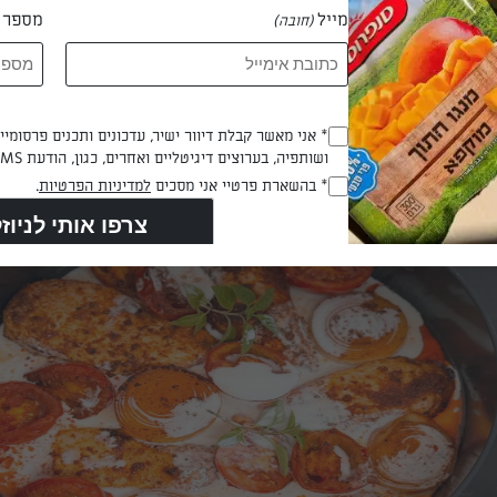
מייל
מספר ט
(חובה)
Opt_In
* אני מאשר קבלת דיוור ישיר, עדכונים ותכנים פרסומי
ושותפיה, בערוצים דיגיטליים ואחרים, כגון, הודעת SMS וואטסאפ, מייל
 העוף לפחות פעם אחת במהלך הבישול).
(חובה)
RegulationsApproved
* בהשארת פרטיי אני מסכים
למדיניות הפרטיות
.
(חובה)