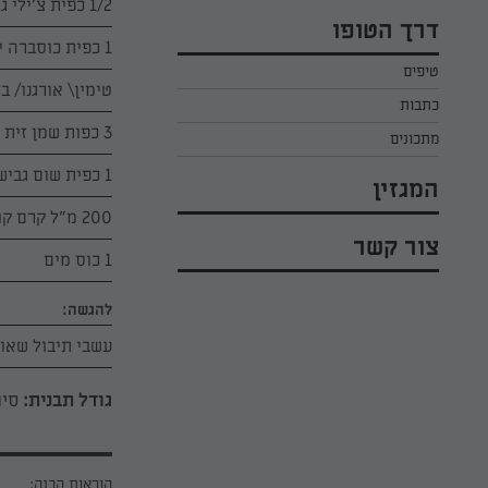
1/2 כפית צ'ילי גרוס
כל הקינוחים לפסח
אפרת ליכטנשטט
דרך הטופו
סלטים לפסח
1 כפית כוסברה יבשה
קארין בנולול
טיפים
עוגיות לפסח
מירי כהן
טימין\ אורגנו/ בזיליקום 
כתבות
רובי מיכאל
3 כפות שמן זית
מתכונים
1 כפית שום גבישי
המגזין
200 מ"ל קרם קוקוס
צור קשר
1 כוס מים
להגשה:
עשבי תיבול שאו
גודל תבנית:
סיר
הוראות הכנה: