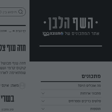
לג
אזור
וכן
חתון
»
»
דף הבית
...
חזה 
חזה עוף צלו
חזה עוף מבושל ל
קוקוס קרמי ועשיר
שמתאימה לארוחו
מתכונים
מאת: אינס י
מה אוכלים היום?
מתכוני ארוחות
בשרי
ארוחת בוקר
סלטים כריכים וממרחים
תוספות
ארוחת צהריים
כל הסלטים כריכים וממרחים
סוג מתכון