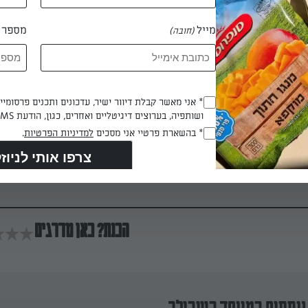
חסה לפיסות קטנות, שמים בקערה יחד עם עלי הבייבי.
מייל
מספר ט
(חובה)
בי הרוטב בצנצנת, מנערים היטב ויוצקים על הסלט. מערבבים ומעבירי
Opt_In
* אני מאשר קבלת דיוור ישיר, עדכונים ותכנים פרסומי
ושותפיה, בערוצים דיגיטליים ואחרים, כגון, הודעת SMS וואטסאפ, מייל
(חובה)
RegulationsApproved
* בהשארת פרטיי אני מסכים
למדיניות הפרטיות
.
(חובה)
תאנים, אגסים, גבינת רוקפור ואגוזים ומגישים עם לחם טרי.
הכנת? כאן מדרגים