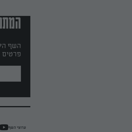
המתכו
השף הלב
פרטים ו
ערוצי השף