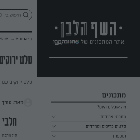
לג
אזור
וכן
חתון
»
»
דף הבית
...
סלט 
סלט ירוקים 
סלט ירוקים עם א
מתכונים
מאת: עורך 
מה אוכלים היום?
מתכוני ארוחות
חלבי
ארוחת בוקר
סלטים כריכים וממרחים
סוג מתכון
תוספות
ארוחת צהריים
כל הסלטים כריכים וממרחים