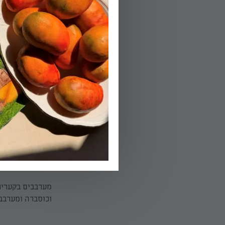
הוראות הכנה:
01.
משנות את צבען.
הפעלת טיימר 5
02.
מערבבים בקערית
וכוסברה ומערבבי