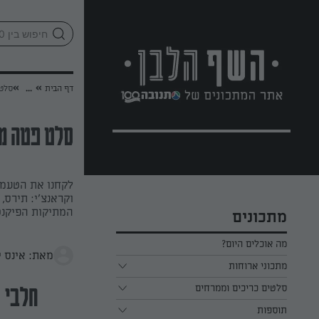
לג
אזור
וכן
חתון
»
»
דף הבית
...
סלט
סלט פטה מ
לקחנו את הטעמי
וקראנצ'י: תירס,
המתיקות הפיקנט
מתכונים
מה אוכלים היום?
מאת: אינס י
מתכוני ארוחות
ארוחת בוקר
סלטים כריכים וממרחים
חלבי
תוספות
ארוחת צהריים
כל הסלטים כריכים וממרחים