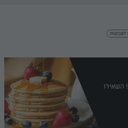
לשבועות
 השאירו