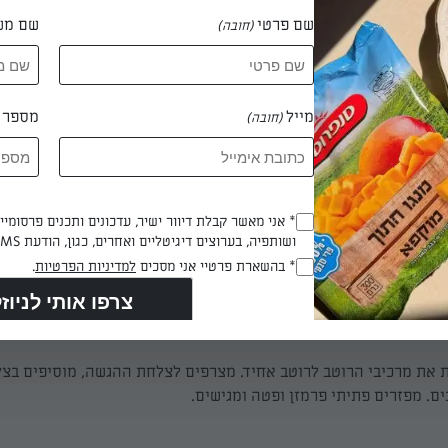
שם פרטי
שם מש
(חובה)
מייל
מספר ט
(חובה)
שמים שמן זית, שום, צ'ילי קצוץ, פטריות ומלח במחבת רחבה 
 מעבירים לקערה, מצרפים את גרעיני התירס, מערבבים ומעבירים לצלח
Opt_In
* אני מאשר קבלת דיוור ישיר, עדכונים ותכנים פרסומי
ושותפיה, בערוצים דיגיטליים ואחרים, כגון, הודעת SMS וואטסאפ, מייל
(חובה)
 דקות
RegulationsApproved
* בהשארת פרטיי אני מסכים
למדיניות הפרטיות
.
(חובה)
 את מרכיבי הרוטב לרוטב אחיד. מצרפים לצלחת ההגשה, מוסיפים בצל 
ם. מפזרים פתיתי פרמזן ופטה ומגישים.