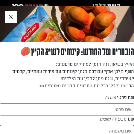
לג
אזור
וכן
חתון
»
»
דף הבית
...
כריך פתוח של סלט חצילים ופלפלים
כריך פתוח של סלט חצילים ופלפלים
הנבחרים של החודש: קינוחים לשיא הקיץ
כריך נהדר ומרשים, מלא בטעמים!
הקיץ בשיאו, וזה הזמן למתוקים מרעננים:
השף הלבן אסף עבורכם מגוון קינוחים עם פירות עונתיים, קרמים
מאת: שפית ליטל ארזי
קטיפתיים, שגם ניתן להכין עם הילדים!
הרשמו וקבלו בכל יום מתכונים חדשים וטעימים>>
שם פרטי
(חובה)
שם משפחה
(חובה)