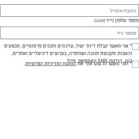
מספר טלפון נייד
(חובה)
צילום: אסף אמברם
* אני מאשר קבלת דיוור ישיר, עדכונים ותכנים פרסומיים, מבצעים
(חובה)
והטבות מקבוצת תנובה ושותפיה, בערוצים דיגיטליים ואחרים,
כגון, הודעת SMS וואטסאפ, מייל
* הנני מאשר/ת שקראתי את
התקנון ומדיניות הפרטיות
.
(חובה)
חלבי
עד 40 דק
קלה
סוג מתכון
זמן הכנה
רמת מיומנות
המרכיבים ל ל-16-22 יחידות:
3-4 פלפלים אדומים