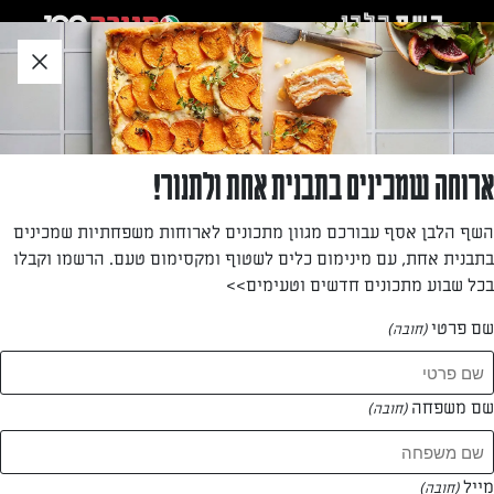
לג
אזור
וכן
חתון
»
»
דף הבית
...
ברוסקטה עם גבינה בולגרית למריחה עם פלפלים קלויים ושום, וביצה ע
ברוסקטה עם גבינה בולגרית למריחה עם פלפלים
ארוחה שמכינים בתבנית אחת ולתנור!
קלויים ושום, וביצה עלומה
השף הלבן אסף עבורכם מגוון מתכונים לארוחות משפחתיות שמכינים
בתבנית אחת, עם מינימום כלים לשטוף ומקסימום טעם. הרשמו וקבלו
כריך מפנק במיוחד! קבלו טיפים להכנת ביצה עלומה:
בכל שבוע מתכונים חדשים וטעימים>>
מאת: יעל גרטי
שם פרטי
(חובה)
שם משפחה
(חובה)
מייל
(חובה)