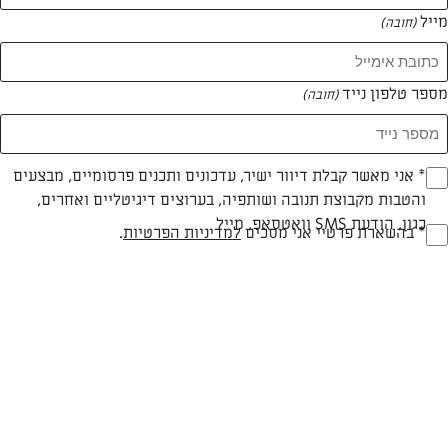
מייל
(חובה)
מספר טלפון נייד
(חובה)
צילום: יהודה סלומון
עיצוב: יהודה סלומון
Opt_I
* אני מאשר קבלת דיוור ישיר, עדכונים ותכנים פרסומיים, מבצעים
והטבות מקבוצת תנובה ושותפיה, בערוצים דיגיטליים ואחרים,
(חובה)
כגון, הודעת SMS וואטסאפ, מייל
בשרי
עד 40 דק
קלה
RegulationsApprove
* בהשארת פרטיי אני מסכים
למדיניות הפרטיות
.
(חובה)
סוג מתכון
זמן הכנה
רמת מיומנות
המרכיבים ל 6 מנות:
2 כפיות שמן