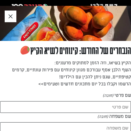
לג
אזור
וכן
חתון
»
»
דף הבית
...
מרק סלק עשיר
מרק סלק עשיר
הנבחרים של החודש: קינוחים לשיא הקיץ
נתחי אסאדו וירקות במרק חורפי טעים להפליא, מחמם ומשביע
הקיץ בשיאו, וזה הזמן למתוקים מרעננים:
בצבע סגול יפהיפה
השף הלבן אסף עבורכם מגוון קינוחים עם פירות עונתיים, קרמים
קטיפתיים, שגם ניתן להכין עם הילדים!
מאת: דנית סלומון
הרשמו וקבלו בכל יום מתכונים חדשים וטעימים>>
שם פרטי
(חובה)
שם משפחה
(חובה)