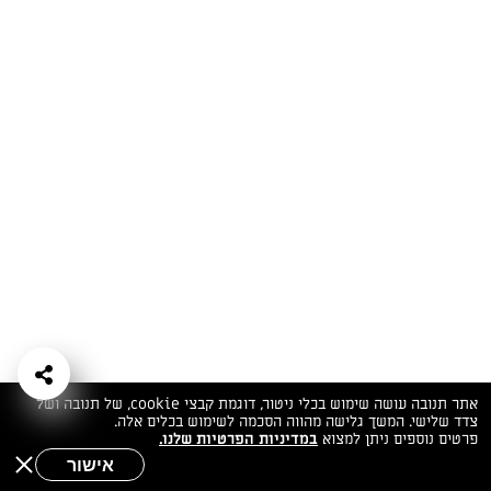
המתכונים הכי טעימים במקום אחד!
השף הלבן אסף עבורכם מתכונים חלומיים לחורף
מפנק! השאירו פרטים וקבלו מתכונים חדשים בכל
יום>>
צרפו אותי לניוזלטר
ערוצי השף
מדיניות
מפת אתר
שאלות
יצירת קשר
תנאי שימוש
פרטיות
ותשובות
הצהרת נגישות
אתר תנובה עושה שימוש בכלי ניטור, דוגמת קבצי cookie, של תנובה ושל
צדד שלישי. המשך גלישה מהווה הסכמה לשימוש בכלים אלה.
פרטים נוספים ניתן למצוא
במדיניות הפרטיות שלנו.
אישור
שאלות לשף
חיפוש
תפריט