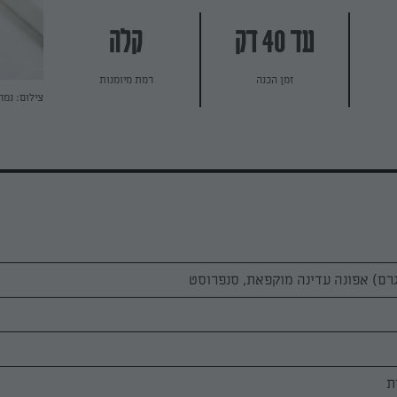
עד 40 דק
קלה
זמן הכנה
רמת מיומנות
צילום: נמר