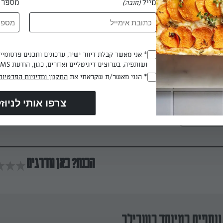
מייל
מספר ט
(חובה)
הזית והמלח וטוחנים בעזרת בלנדר ידני או שולחני, עד לקבלת מרקם ח
* אני מאשר קבלת דיוור ישיר, עדכונים ותכנים פרסומי
(חובה)
ושותפיה, בערוצים דיגיטליים ואחרים, כגון, הודעת SMS וואטסאפ, מייל
: מחממים את שמן הזית במחבת רחבה. מוסיפים את הברוקולי ומקפיצי
* הנני מאשר/ת שקראתי את
התקנון ומדיניות הפרטיות
(חובה)
 דקות
הכנת? כאן מדרגים
נוספים במיוחד בשבילך