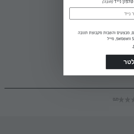
לפון נייד
(חובה)
לק. מתבלים
ים, מבצעים והטבות מקבוצת תנובה
ם על להבה
.
(12)