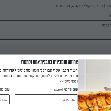
 גרוס
ארוחה שמכינים בתבנית אחת ולתנור!
השף הלבן אסף עבורכם מגוון מתכונים לארוחות 
מעבירים את האפונה (אין צורך להפשיר) לסיר . מוסיפים מים ל
עם מינימום כלים לשטוף ומקסימום טעם. הרשמו ו
הבה בינונית 8-6 דקות.
וטעימים>>
שם פרטי
שם מש
(חובה)
 דקות