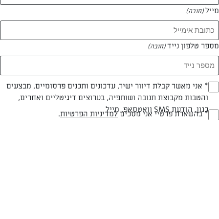
מייל
(חובה)
מספר טלפון נייד
(חובה)
Opt_I
* אני מאשר קבלת דיוור ישיר, עדכונים ותכנים פרסומיים, מבצעים
והטבות מקבוצת תנובה ושותפיה, בערוצים דיגיטליים ואחרים,
(חובה)
כגון, הודעת SMS וואטסאפ, מייל
RegulationsApprove
* בהשארת פרטיי אני מסכים
למדיניות הפרטיות
.
(חובה)
צילום: דודו בן שמחון
עיצוב: דודו בן שמחון