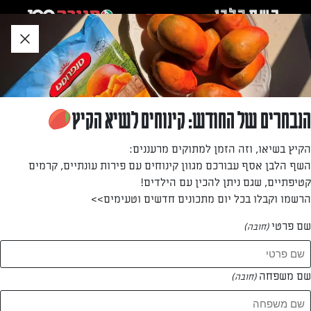
לג
אזור
וכן
חתון
»
»
דף הבית
...
קרואסון גבינה מלוח
קרואסון גבינה מלוח
הנבחרים של החודש: קינוחים לשיא הקיץ
מארחים? דודו בן שמחון משתף אותנו במתכון המושלם
הקיץ בשיאו, וזה הזמן למתוקים מרעננים:
לקרואסוני גבינה קטנים וטעימים
השף הלבן אסף עבורכם מגוון קינוחים עם פירות עונתיים, קרמים
קטיפתיים, שגם ניתן להכין עם הילדים!
מאת: דודו בן שמחון מ "מטבח של אלופים" בפייסבוק
הרשמו וקבלו בכל יום מתכונים חדשים וטעימים>>
שם פרטי
(חובה)
שם משפחה
(חובה)