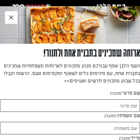
לג
אזור
וכן
חתון
»
»
דף הבית
...
צ'יבורקי במילוי גבינות
צ'יבורקי במילוי גבינות
ארוחה שמכינים בתבנית אחת ולתנור!
כיסונים מטוגנים מהמטבח הבוכרי בגרסה חלבית ומושלמת.
השף הלבן אסף עבורכם מגוון מתכונים לארוחות משפחתיות שמכינים
מתכון מתוך המדריך של רון יוחננוב שילמד אתכם את סודות
בתבנית אחת, עם מינימום כלים לשטוף ומקסימום טעם. הרשמו וקבלו
הכיסונים מכל הסוגים
בכל שבוע מתכונים חדשים וטעימים>>
מאת: רון יוחננוב
שם פרטי
(חובה)
שם משפחה
(חובה)
מייל
(חובה)