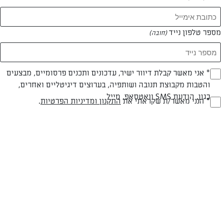
מספר טלפון נייד
(חובה)
* אני מאשר קבלת דיוור ישיר, עדכונים ותכנים פרסומיים, מבצעים
(חובה)
והטבות מקבוצת תנובה ושותפיה, בערוצים דיגיטליים ואחרים,
צילום: נמרוד סונדרס
עיצוב: נעה קנריק
כגון, הודעת SMS וואטסאפ, מייל
* הנני מאשר/ת שקראתי את
התקנון ומדיניות הפרטיות
.
(חובה)
חלבי
60 דק
בינונית
סוג מתכון
זמן הכנה
רמת מיומנות
המרכיבים ל 20: