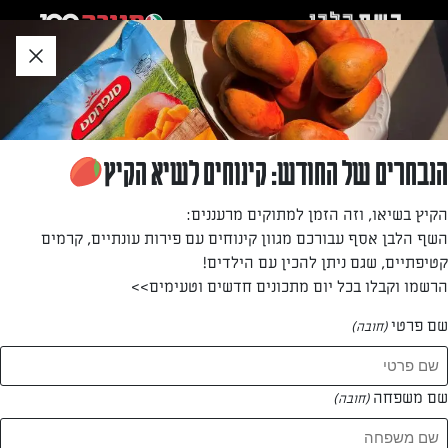
לג
אזור
וכן
חתון
»
»
דף הבית
...
קיש בצל
קיש בצל
הנבחרים של החודש: קינוחים לשיא הקיץ
קיש טעים במיוחד – נהדר לאירוח או לסתם ארוחה. ההכנה
הקיץ בשיאו, וזה הזמן למתוקים מרעננים:
ממש לא מסובכת והטעם פשוט נפלא.
השף הלבן אסף עבורכם מגוון קינוחים עם פירות עונתיים, קרמים
קטיפתיים, שגם ניתן להכין עם הילדים!
מאת: דנית סלומון
הרשמו וקבלו בכל יום מתכונים חדשים וטעימים>>
שם פרטי
(חובה)
שם משפחה
(חובה)