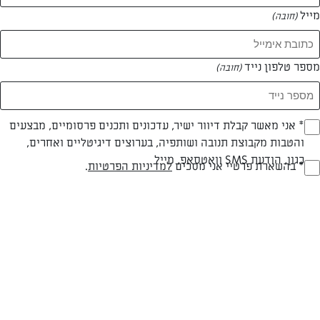
מייל
(חובה)
מספר טלפון נייד
(חובה)
צילום: יהודה סלומון
עיצוב: יהודה סלומון
Opt_I
* אני מאשר קבלת דיוור ישיר, עדכונים ותכנים פרסומיים, מבצעים
והטבות מקבוצת תנובה ושותפיה, בערוצים דיגיטליים ואחרים,
(חובה)
כגון, הודעת SMS וואטסאפ, מייל
חלבי
עד 40 דק
בינונית
RegulationsApprove
* בהשארת פרטיי אני מסכים
למדיניות הפרטיות
.
(חובה)
סוג מתכון
זמן הכנה
רמת מיומנות
המרכיבים ל 10:
לבצק: